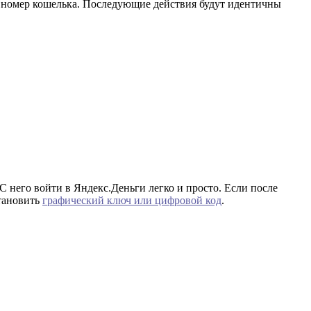
й номер кошелька. Последующие действия будут идентичны
 него войти в Яндекс.Деньги легко и просто. Если после
становить
графический ключ или цифровой код
.