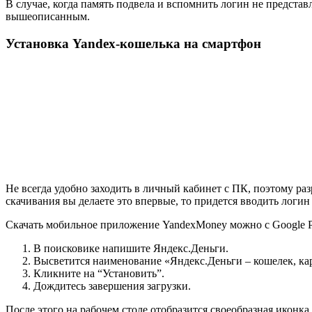
В случае, когда память подвела и вспомнить логин не предст
вышеописанным.
Установка Yandex-кошелька на смартфон
Не всегда удобно заходить в личный кабинет с ПК, поэтому ра
скачивания вы делаете это впервые, то придется вводить логи
Скачать мобильное приложение YandexMoney можно с Google Pl
В поисковике напишите Яндекс.Деньги.
Высветится наименование «Яндекс.Деньги – кошелек, ка
Кликните на “Установить”.
Дождитесь завершения загрузки.
После этого на рабочем столе отобразится своеобразная иконк