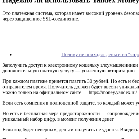
Это платежная система, которая имеет высокий уровень безопа
через защищенное SSL-соединение.
Почему не приходят деньги на "янд
Заполучить доступ к электронному кошельку злоумышленники м
дополнительную платную услугу — усиленную авторизацию
При каждом платеже придется платить 30 рублей. Но есть и б
отправителем время. Получатель должен будет ввести уникальн
можно только на официальном сайте — https://money.yandex.ru/
Если есть сомнения в полноценной защите, то каждый может 
Но есть и бесплатная мера предосторожности — сопровождение
уникальный набор цифр, в момент получения денег
Если код будет неверным, деньги получить не удастся. Вводить