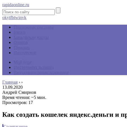
rapidaonline.ru
ok
yt
fb
tw
in
vk
Платежные системы
Банки
Банковские карты
Оплата
Помощь
Интересное
Мой блог
Инструмент вставки
Визуальное редактирование
Главная
›
›
13.09.2020
Андрей Смирнов
Время чтения: ~5 мин.
Просмотров: 17
Как создать кошелек яндекс.деньги и 
Содержание