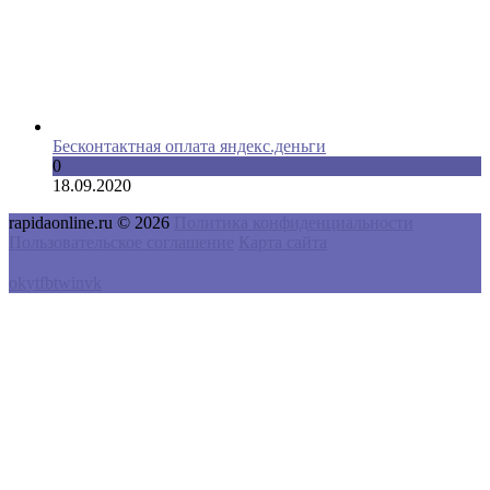
Бесконтактная оплата яндекс.деньги
0
18.09.2020
rapidaonline.ru © 2026
Политика конфиденциальности
Пользовательское соглашение
Карта сайта
ok
yt
fb
tw
in
vk