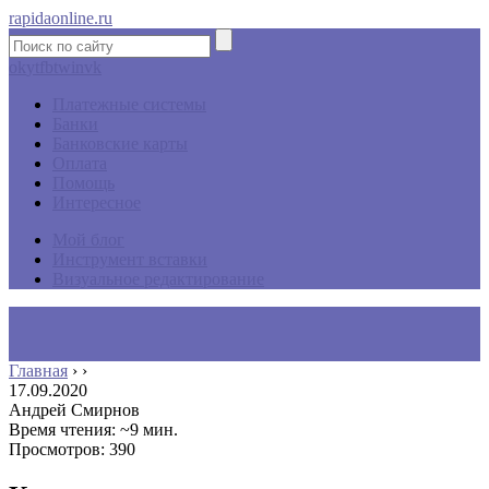
rapidaonline.ru
ok
yt
fb
tw
in
vk
Платежные системы
Банки
Банковские карты
Оплата
Помощь
Интересное
Мой блог
Инструмент вставки
Визуальное редактирование
Главная
›
›
17.09.2020
Андрей Смирнов
Время чтения: ~9 мин.
Просмотров: 390