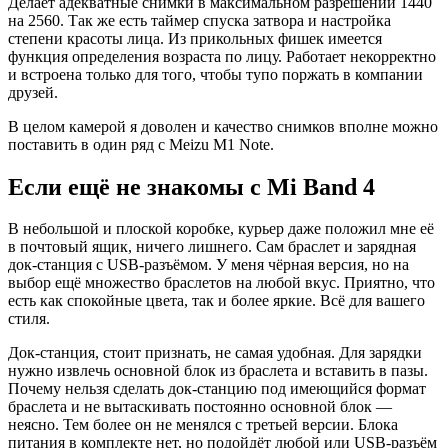
Делает адекватные снимки в максимальном разрешении 1440
на 2560. Так же есть таймер спуска затвора и настройка
степени красоты лица. Из прикольных фишек имеется
функция определения возраста по лицу. Работает некорректно
и встроена только для того, чтобы тупо поржать в компании
друзей.
В целом камерой я доволен и качество снимков вполне можно
поставить в один ряд с Meizu M1 Note.
Если ещё не знакомы с Mi Band 4
В небольшой и плоской коробке, курьер даже положил мне её
в почтовый ящик, ничего лишнего. Сам браслет и зарядная
док-станция с USB-разъёмом. У меня чёрная версия, но на
выбор ещё множество браслетов на любой вкус. Приятно, что
есть как спокойные цвета, так и более яркие. Всё для вашего
стиля.
Док-станция, стоит признать, не самая удобная. Для зарядки
нужно извлечь основной блок из браслета и вставить в пазы.
Почему нельзя сделать док-станцию под имеющийся формат
браслета и не вытаскивать постоянно основной блок —
неясно. Тем более он не менялся с третьей версии. Блока
питания в комплекте нет, но подойдёт любой или USB-разъём