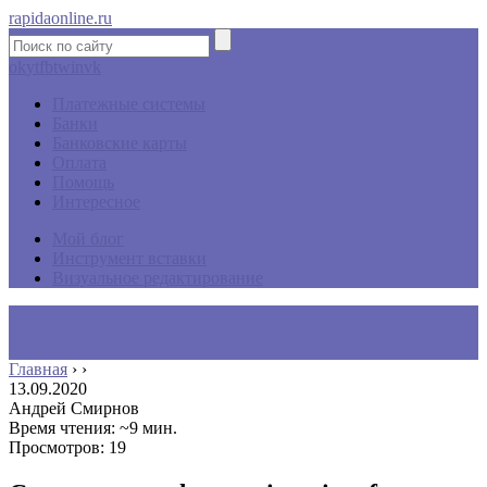
rapidaonline.ru
ok
yt
fb
tw
in
vk
Платежные системы
Банки
Банковские карты
Оплата
Помощь
Интересное
Мой блог
Инструмент вставки
Визуальное редактирование
Главная
›
›
13.09.2020
Андрей Смирнов
Время чтения: ~9 мин.
Просмотров: 19