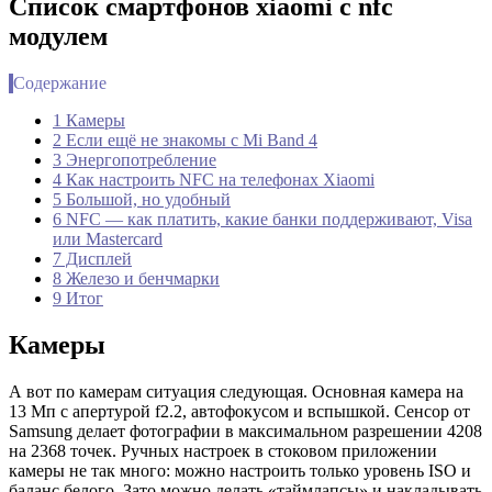
Список смартфонов xiaomi с nfc
модулем
Содержание
1 Камеры
2 Если ещё не знакомы с Mi Band 4
3 Энергопотребление
4 Как настроить NFC на телефонах Xiaomi
5 Большой, но удобный
6 NFC — как платить, какие банки поддерживают, Visa
или Mastercard
7 Дисплей
8 Железо и бенчмарки
9 Итог
Камеры
А вот по камерам ситуация следующая. Основная камера на
13 Мп с апертурой f2.2, автофокусом и вспышкой. Сенсор от
Samsung делает фотографии в максимальном разрешении 4208
на 2368 точек. Ручных настроек в стоковом приложении
камеры не так много: можно настроить только уровень ISO и
баланс белого. Зато можно делать «таймлапсы» и накладывать