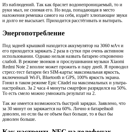
Из наблюдений. Так как браслет водонепроницаемый, то и
руки мыл, не снимая его. Но вода, попадающая в место
наложения ремешка самого на себя, издаёт хлюпающие звуки
и долго не высыхает. Приходится расстёгивать и вытирать.
Энергопотребление
Под задней крышкой находится аккумулятор на 3060 мАч и
его приходится заряжать 2 раза в сутки при очень активном
использовании. Однако нельзя назвать батарею откровенно
слабой. В режиме звонков и прослушивания музыки Xiaomi
Redmi Note 2 вполне может прожить и пару дней. Я проводил
стресс-тест батареи без SIM-карты: максимальная яркость,
включенный Wi-Fi, Bluetooth и GPS, 100% яркость экрана.
Гонял в таком режиме Epic Citadel на максимальных и ультра-
настройках. За 2 часа 4 минуты смартфон разрядился на 50%.
То есть смело можно умножать результат на 2.
Так же имеется возможность быстрой зарядки. Заявлено, что
за 30 минут он заряжается на 60%. Лично я батарейкой
доволен, но если бы ее объем был больше, то я был бы
доволен больше.
Как настроить NFC на телефонах