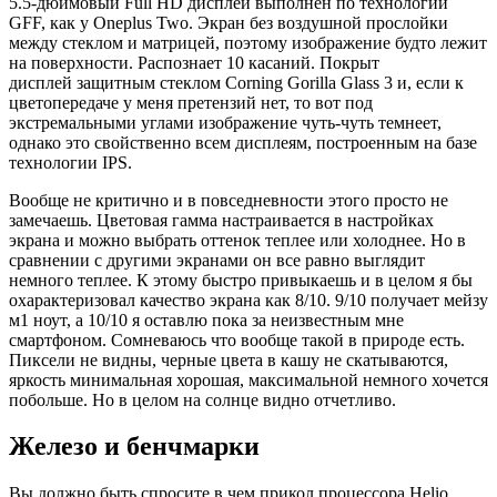
5.5-дюймовый Full HD дисплей выполнен по технологии
GFF, как у Oneplus Two. Экран без воздушной прослойки
между стеклом и матрицей, поэтому изображение будто лежит
на поверхности. Распознает 10 касаний. Покрыт
дисплей защитным стеклом Corning Gorilla Glass 3 и, если к
цветопередаче у меня претензий нет, то вот под
экстремальными углами изображение чуть-чуть темнеет,
однако это свойственно всем дисплеям, построенным на базе
технологии IPS.
Вообще не критично и в повседневности этого просто не
замечаешь. Цветовая гамма настраивается в настройках
экрана и можно выбрать оттенок теплее или холоднее. Но в
сравнении с другими экранами он все равно выглядит
немного теплее. К этому быстро привыкаешь и в целом я бы
охарактеризовал качество экрана как 8/10. 9/10 получает мейзу
м1 ноут, а 10/10 я оставлю пока за неизвестным мне
смартфоном. Сомневаюсь что вообще такой в природе есть.
Пиксели не видны, черные цвета в кашу не скатываются,
яркость минимальная хорошая, максимальной немного хочется
побольше. Но в целом на солнце видно отчетливо.
Железо и бенчмарки
Вы должно быть спросите в чем прикол процессора Helio