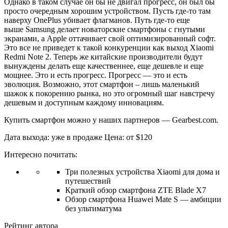
Однако в таком случае он бы не двигал прогресс, он был бы
просто очередным хорошим устройством. Пусть где-то там
наверху OnePlus убивает флагманов. Путь где-то еще
выше Samsung делает новаторские смартфоны с гнутыми
экранами, а Apple оттачивает свой оптимизированный софт.
Это все не приведет к такой конкуренции как выход Xiaomi
Redmi Note 2. Теперь же китайские производители будут
вынуждены делать еще качественнее, еще дешевле и еще
мощнее. Это и есть прогресс. Прогресс — это и есть
эволюция. Возможно, этот смартфон – лишь маленький
шажок к покорению рынка, но это огромный шаг навстречу
дешевым и доступным каждому инновациям.
Купить смартфон можно у наших партнеров — Gearbest.com.
Дата выхода: уже в продаже Цена: от $120
Интересно почитать:
Три полезных устройства Xiaomi для дома и
путешествий
Краткий обзор смартфона ZTE Blade X7
Обзор смартфона Huawei Mate S — амбиции
без ультиматума
Рейтинг автора