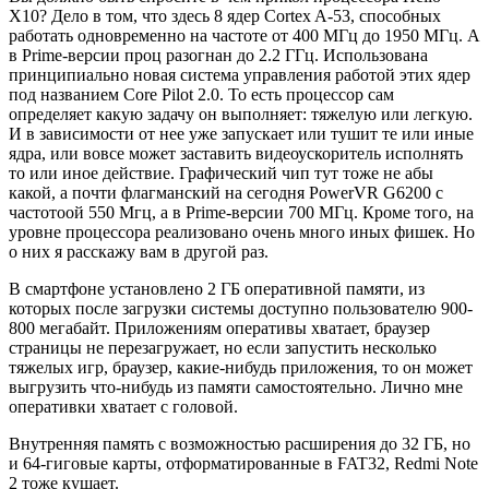
X10? Дело в том, что здесь 8 ядер Cortex A-53, способных
работать одновременно на частоте от 400 МГц до 1950 МГц. А
в Prime-версии проц разогнан до 2.2 ГГц. Использована
принципиально новая система управления работой этих ядер
под названием Core Pilot 2.0. То есть процессор сам
определяет какую задачу он выполняет: тяжелую или легкую.
И в зависимости от нее уже запускает или тушит те или иные
ядра, или вовсе может заставить видеоускоритель исполнять
то или иное действие. Графический чип тут тоже не абы
какой, а почти флагманский на сегодня PowerVR G6200 с
частотоой 550 Мгц, а в Prime-версии 700 МГц. Кроме того, на
уровне процессора реализовано очень много иных фишек. Но
о них я расскажу вам в другой раз.
В смартфоне установлено 2 ГБ оперативной памяти, из
которых после загрузки системы доступно пользователю 900-
800 мегабайт. Приложениям оперативы хватает, браузер
страницы не перезагружает, но если запустить несколько
тяжелых игр, браузер, какие-нибудь приложения, то он может
выгрузить что-нибудь из памяти самостоятельно. Лично мне
оперативки хватает с головой.
Внутренняя память с возможностью расширения до 32 ГБ, но
и 64-гиговые карты, отформатированные в FAT32, Redmi Note
2 тоже кушает.