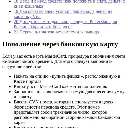
18 Ввод и вывод средств: как положить и снять деньги с
киви-кошелька
19 Два обязательных условия для вывода денег на
карточку Visa
20 Доступные методы вывода средств PokerStars для
России, Украины и Беларуси:
21 Перечень платежных систем для вывода
Пополнение через банковскую карту
Если у вас есть карта MasterCard, процедура пополнения счета
не займет много времени. Для этого следует выполнить
следующие действия:
Нажать на опцию «купить фишки», расположенную в
Кассе портала.
Кликнуть на MasterCard как метод пополнения.
Заполнить поля, включая желаемую для внесения сумму
и валюту.
Ввести CVN номер, который используется в целях
безопасности перевода средств. Этот номер
представляет собой трехзначное число, которое
расположено на обратной стороне каждой банковской
карты.
Кликнуть на опцию «отправить».