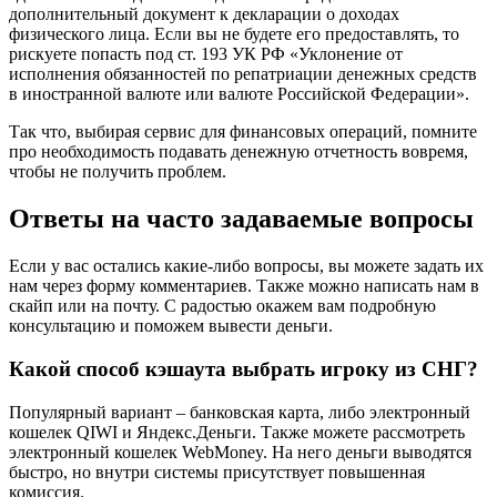
дополнительный документ к декларации о доходах
физического лица. Если вы не будете его предоставлять, то
рискуете попасть под ст. 193 УК РФ «Уклонение от
исполнения обязанностей по репатриации денежных средств
в иностранной валюте или валюте Российской Федерации».
Так что, выбирая сервис для финансовых операций, помните
про необходимость подавать денежную отчетность вовремя,
чтобы не получить проблем.
Ответы на часто задаваемые вопросы
Если у вас остались какие-либо вопросы, вы можете задать их
нам через форму комментариев. Также можно написать нам в
скайп или на почту. С радостью окажем вам подробную
консультацию и поможем вывести деньги.
Какой способ кэшаута выбрать игроку из СНГ?
Популярный вариант – банковская карта, либо электронный
кошелек QIWI и Яндекс.Деньги. Также можете рассмотреть
электронный кошелек WebMoney. На него деньги выводятся
быстро, но внутри системы присутствует повышенная
комиссия.