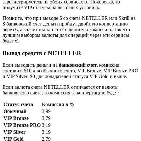
зарегистрируетесь на обоих сервисах от Покерофф, то
получите VIP статусы на льготных условиях.
Помните, что при выводе $ со счета NETELLER или Skrill на
$ банковский счет деньги пройдут двойную конвертацию
через €, а значит вы заплатите двойную комиссию. Так что
лучшим выбором валюты для операций через эти сервисы
будет €.
Вывод средств с NETELLER
Если выводить деньги на
банковский счет
, комиссия
составит: $10 для обычного счета, VIP Bronze, VIP Bronze PRO
и VIP Silver; $0 для обладателей статуса VIP Gold и выше.
Если валюта счета NETELLER отличается от валюты
банковского счета, то комиссия за конвертацию будет:
Статус счета
Комиссия в %
Обычный
3,99
VIP Bronze
3,79
VIP Bronze PRO
3,19
VIP Silver
3,19
VIP Gold
2,79