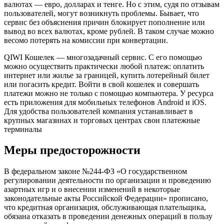
валютах — евро, долларах и тенге. Но с этим, судя по отзывам
пользователей, могут возникнуть проблемы. Бывает, что
сервис без объяснения причин блокирует пополнение или
вывод во всех валютах, кроме рублей. В таком случае можно
весомо потерять на комиссии при конвертации.
QIWI Кошелек — многозадачный сервис. С его помощью
можно осуществить практически любой платеж: оплатить
интернет или жилье за границей, купить лотерейный билет
или погасить кредит. Войти в свой кошелек и совершать
платежи можно не только с помощью компьютера. У ресурса
есть приложения для мобильных телефонов Android и iOS.
Для удобства пользователей компания устанавливает в
крупных магазинах и торговых центрах свои платежные
терминалы
Меры предосторожности
В федеральном законе №244-ФЗ «О государственном
регулировании деятельности по организации и проведению
азартных игр и о внесении изменений в некоторые
законодательные акты Российской Федерации» прописано,
что кредитная организация, обслуживающая плательщика,
обязана отказать в проведении денежных операций в пользу