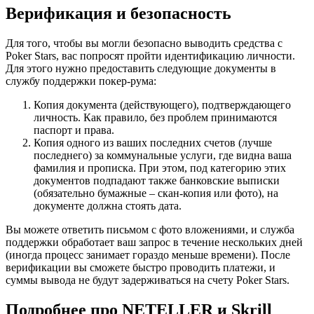
Верификация и безопасность
Для того, чтобы вы могли безопасно выводить средства с
Poker Stars, вас попросят пройти идентификацию личности.
Для этого нужно предоставить следующие документы в
службу поддержки покер-рума:
Копия документа (действующего), подтверждающего
личность. Как правило, без проблем принимаются
паспорт и права.
Копия одного из ваших последних счетов (лучше
последнего) за коммунальные услуги, где видна ваша
фамилия и прописка. При этом, под категорию этих
документов подпадают также банковские выписки
(обязательно бумажные – скан-копия или фото), на
документе должна стоять дата.
Вы можете ответить письмом с фото вложениями, и служба
поддержки обработает ваш запрос в течение нескольких дней
(иногда процесс занимает гораздо меньше времени). После
верификации вы сможете быстро проводить платежи, и
суммы вывода не будут задерживаться на счету Poker Stars.
Подробнее про NETELLER и Skrill