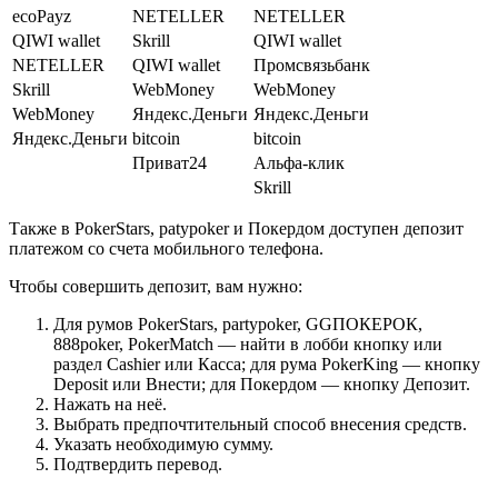
ecoPayz
NETELLER
NETELLER
QIWI wallet
Skrill
QIWI wallet
NETELLER
QIWI wallet
Промсвязьбанк
Skrill
WebMoney
WebMoney
WebMoney
Яндекс.Деньги
Яндекс.Деньги
Яндекс.Деньги
bitcoin
bitcoin
Приват24
Альфа-клик
Skrill
Также в PokerStars, patypoker и Покердом доступен депозит
платежом со счета мобильного телефона.
Чтобы совершить депозит, вам нужно:
Для румов PokerStars, partypoker, GGПОКЕРОК,
888poker, PokerMatch — найти в лобби кнопку или
раздел Cashier или Касса; для рума PokerKing — кнопку
Deposit или Внести; для Покердом — кнопку Депозит.
Нажать на неё.
Выбрать предпочтительный способ внесения средств.
Указать необходимую сумму.
Подтвердить перевод.