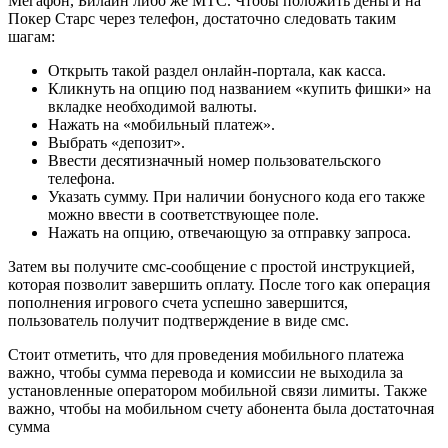
Мегафон, Билайн либо же МТС. Чтобы положить деньги на
Покер Старс через телефон, достаточно следовать таким
шагам:
Открыть такой раздел онлайн-портала, как касса.
Кликнуть на опцию под названием «купить фишки» на
вкладке необходимой валюты.
Нажать на «мобильный платеж».
Выбрать «депозит».
Ввести десятизначный номер пользовательского
телефона.
Указать сумму. При наличии бонусного кода его также
можно ввести в соответствующее поле.
Нажать на опцию, отвечающую за отправку запроса.
Затем вы получите смс-сообщение с простой инструкцией,
которая позволит завершить оплату. После того как операция
пополнения игрового счета успешно завершится,
пользователь получит подтверждение в виде смс.
Стоит отметить, что для проведения мобильного платежа
важно, чтобы сумма перевода и комиссии не выходила за
установленные оператором мобильной связи лимиты. Также
важно, чтобы на мобильном счету абонента была достаточная
сумма