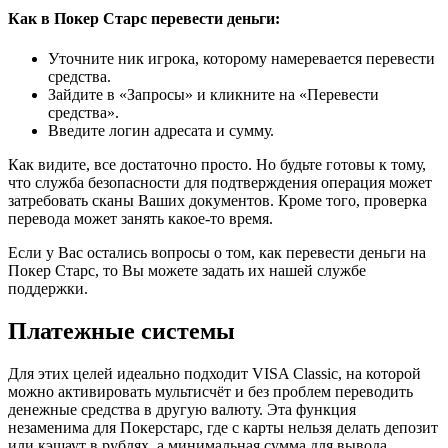
Как в Покер Старс перевести деньги:
Уточните ник игрока, которому намеревается перевести
средства.
Зайдите в «Запросы» и кликните на «Перевести
средства».
Введите логин адресата и сумму.
Как видите, все достаточно просто. Но будьте готовы к тому,
что служба безопасности для подтверждения операция может
затребовать сканы Ваших документов. Кроме того, проверка
перевода может занять какое-то время.
Если у Вас остались вопросы о том, как перевести деньги на
Покер Старс, то Вы можете задать их нашей службе
поддержки.
Платежные системы
Для этих целей идеально подходит VISA Classic, на которой
можно активировать мультисчёт и без проблем переводить
денежные средства в другую валюту. Эта функция
незаменима для Покерстарс, где с карты нельзя делать депозит
или кэшаут в рублях, а минимальная сумма для вывода