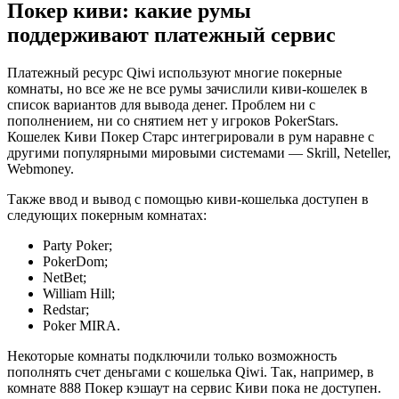
Покер киви: какие румы
поддерживают платежный сервис
Платежный ресурс Qiwi используют многие покерные
комнаты, но все же не все румы зачислили киви-кошелек в
список вариантов для вывода денег. Проблем ни с
пополнением, ни со снятием нет у игроков PokerStars.
Кошелек Киви Покер Старс интегрировали в рум наравне с
другими популярными мировыми системами — Skrill, Neteller,
Webmoney.
Также ввод и вывод с помощью киви-кошелька доступен в
следующих покерным комнатах:
Party Poker;
PokerDom;
NetBet;
William Hill;
Redstar;
Poker MIRA.
Некоторые комнаты подключили только возможность
пополнять счет деньгами с кошелька Qiwi. Так, например, в
комнате 888 Покер кэшаут на сервис Киви пока не доступен.