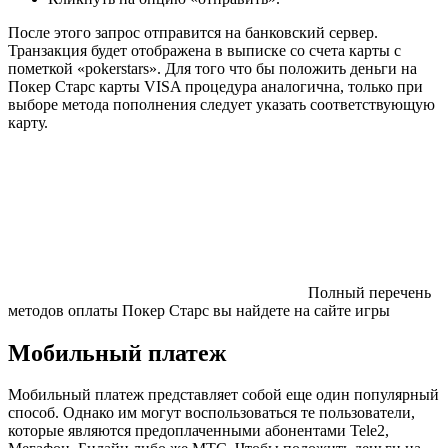
После этого запрос отправится на банковский сервер.
Транзакция будет отображена в выписке со счета карты с
пометкой «pokerstars». Для того что бы положить деньги на
Покер Старс карты VISA процедура аналогична, только при
выборе метода пополнения следует указать соответствующую
карту.
Полный перечень
методов оплаты Покер Старс вы найдете на сайте игры
Мобильный платеж
Мобильный платеж представляет собой еще один популярный
способ. Однако им могут воспользоваться те пользователи,
которые являются предоплаченными абонентами Tele2,