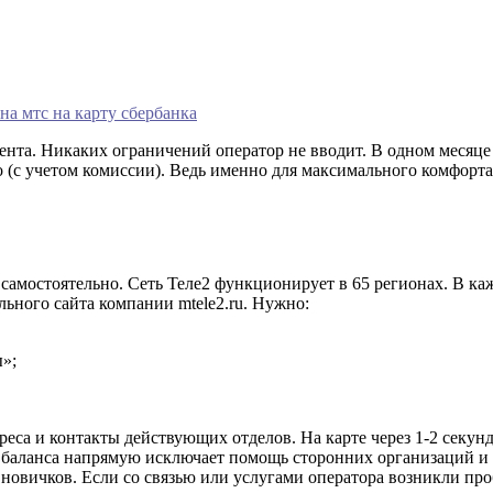
на мтс на карту сбербанка
нта. Никаких ограничений оператор не вводит. В одном месяце
 (с учетом комиссии). Ведь именно для максимального комфорта
 самостоятельно. Сеть Теле2 функционирует в 65 регионах. В ка
ного сайта компании mtele2.ru. Нужно:
»;
реса и контакты действующих отделов. На карте через 1-2 секу
е баланса напрямую исключает помощь сторонних организаций и 
 новичков. Если со связью или услугами оператора возникли пр