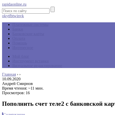
rapidaonline.ru
ok
yt
fb
tw
in
vk
Платежные системы
Банки
Банковские карты
Оплата
Помощь
Интересное
Мой блог
Инструмент вставки
Визуальное редактирование
Главная
›
›
10.09.2020
Андрей Смирнов
Время чтения: ~11 мин.
Просмотров: 16
Пополнить счет теле2 с банковской ка
Содержание