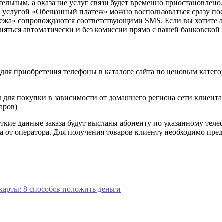
ательным, а оказание услуг связи будет временно приостановлен
о услугой «Обещанный платеж» можно воспользоваться сразу по
ежа» сопровождаются соответствующими SMS. Если вы хотите ав
яться автоматически и без комиссии прямо с вашей банковской 
ля приобретения телефоны в каталоге сайта по ценовым катего
 для покупки в зависимости от домашнего региона сети клиента
аров)
ие данные заказа будут высланы абоненту по указанному телеф
а от оператора. Для получения товаров клиенту необходимо пре
 карты: 8 способов положить деньги