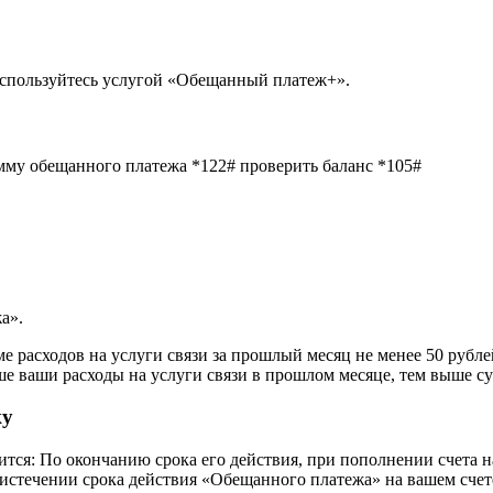
оспользуйтесь услугой «Обещанный платеж+».
му обещанного платежа *122# проверить баланс *105#
а».
ме расходов на услуги связи за прошлый месяц не менее 50 рубл
ше ваши расходы на услуги связи в прошлом месяце, тем выше 
жу
ся: По окончанию срока его действия, при пополнении счета н
 истечении срока действия «Обещанного платежа» на вашем счет