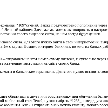
-команды *109*сумма#. Также предусмотрено пополнение через 
вой Личный кабинет. Здесь же мы можем активировать и настрои
остоянии своего лицевого счёта, на нём всегда будут деньги.
воего счёта. Для этого нужно зайти в свой интернет-банк, выбр
платёж с карты. Помимо интернет-банкинга, во многих банках 
 – отправляем на этот номер сумму платежа, и буквально через 
ветствующие инструкции на сайте своего банка.
коматы и банковские терминалы. Для этого нужно вставить свою
ляет обратиться к другу или родственнику при обнулении балан
ой мобильный счет Теле2, нужно набрать *123*_номер друга или
лько абоненты Теле2. Отправить SMS можно клиенту любого росс