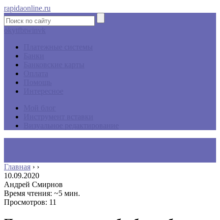
rapidaonline.ru
ok
yt
fb
tw
in
vk
Платежные системы
Банки
Банковские карты
Оплата
Помощь
Интересное
Мой блог
Инструмент вставки
Визуальное редактирование
Главная
›
›
10.09.2020
Андрей Смирнов
Время чтения: ~5 мин.
Просмотров: 11