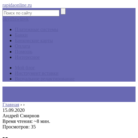
rapidaonline.ru
ok
yt
fb
tw
in
vk
Платежные системы
Банки
Банковские карты
Оплата
Помощь
Интересное
Мой блог
Инструмент вставки
Визуальное редактирование
Главная
›
›
15.09.2020
Андрей Смирнов
Время чтения: ~8 мин.
Просмотров: 35