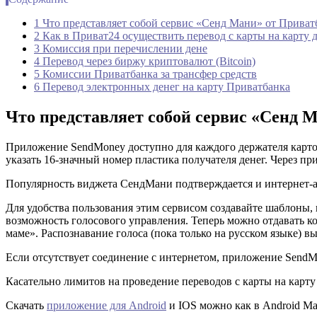
1 Что представляет собой сервис «Сенд Мани» от Приват
2 Как в Приват24 осуществить перевод с карты на карту 
3 Комиссия при перечислении дене
4 Перевод через биржу криптовалют (Bitcoin)
5 Комиссии Приватбанка за трансфер средств
6 Перевод электронных денег на карту Приватбанка
Что представляет собой сервис «Сенд 
Приложение SendMoney доступно для каждого держателя карточе
указать 16-значный номер пластика получателя денег. Через п
Популярность виджета СендМани подтверждается и интернет-ан
Для удобства пользования этим сервисом создавайте шаблоны,
возможность голосового управления. Теперь можно отдавать к
маме». Распознавание голоса (пока только на русском языке) в
Если отсутствует соединение с интернетом, приложение SendM
Касательно лимитов на проведение переводов с карты на кар
Скачать
приложение для Android
и IOS можно как в Android Mark