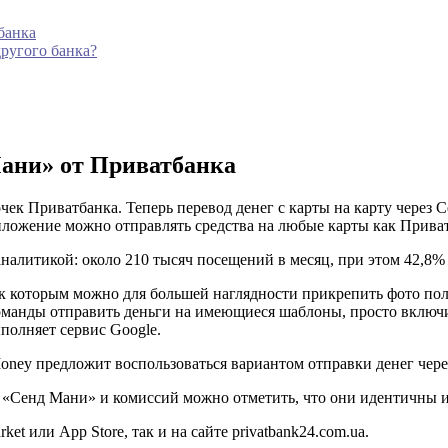
банка
другого банка?
Мани» от Приватбанка
к Приватбанка. Теперь перевод денег с карты на карту через С
риложение можно отправлять средства на любые карты как Приват
алитикой: около 210 тысяч посещений в месяц, при этом 42,8%
 к которым можно для большей наглядности прикрепить фото пол
оманды отправить деньги на имеющиеся шаблоны, просто включи
ыполняет сервис Google.
oney предложит воспользоваться вариантом отправки денег чер
ту «Сенд Мани» и комиссий можно отметить, что они идентичны
et или App Store, так и на сайте privatbank24.com.ua.