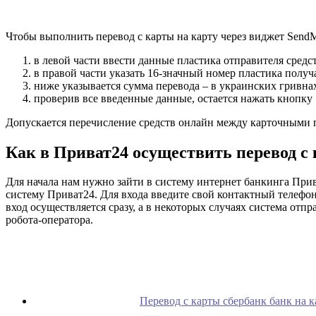
Чтобы выполнить перевод с карты на карту через виджет SendM
в левой части ввести данные пластика отправителя средс
в правой части указать 16-значный номер пластика получа
ниже указывается сумма перевода – в украинских гривна
проверив все введенные данные, остается нажать кнопку
Допускается перечисление средств онлайн между карточными 
Как в Приват24 осуществить перевод с 
Для начала нам нужно зайти в систему интернет банкинга Прив
систему Приват24. Для входа введите свой контактный телефон
вход осуществляется сразу, а в некоторых случаях система от
робота-оператора.
Перевод с карты сбербанк банк на к