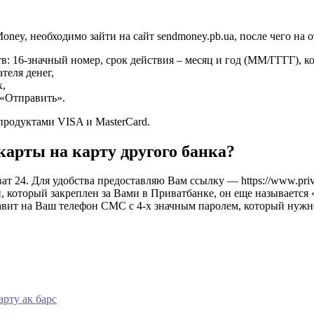
oney, необходимо зайти на сайт sendmoney.pb.ua, после чего на 
тв: 16-значный номер, срок действия – месяц и год (ММ/ГГГГ), 
теля денег,
х,
 «Отправить».
продуктами VISA и MasterCard.
карты на карту другого банка?
ат 24. Для удобства предоставляю Вам ссылку — https://www.pri
, который закреплен за Вами в Приватбанке, он еще называется
правит на Ваш телефон СМС с 4-х значным паролем, который нужн
арту ак барс