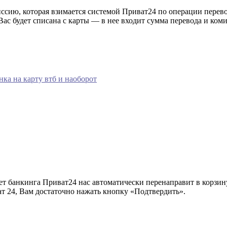
сию, которая взимается системой Приват24 по операции перевода
ас будет списана с карты — в нее входит сумма перевода и коми
нка на карту втб и наоборот
нет банкинга Приват24 нас автоматически перенаправит в корзи
ат 24, Вам достаточно нажать кнопку «Подтвердить».