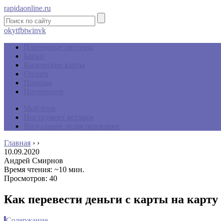
rapidaonline.ru
ok
yt
fb
tw
in
vk
Платежные системы
Банки
Банковские карты
Оплата
Помощь
Интересное
Мой блог
Инструмент вставки
Визуальное редактирование
Главная
›
›
10.09.2020
Андрей Смирнов
Время чтения: ~10 мин.
Просмотров: 40
Как перевести деньги с карты на карту
Содержание