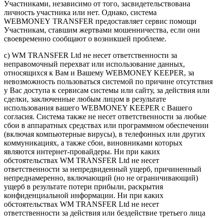
Участниками, независимо от того, засвидетельствована
личность участника или нет. Однако, система
WEBMONEY TRANSFER предоставляет сервис помощи
Участникам, ставшим жертвами мошенничества, если они
своевременно сообщают о возникшей проблеме.
c) WM TRANSFER Ltd не несет ответственности за
неправомочный перехват или использование данных,
относящихся к Вам и Вашему WEBMONEY KEEPER, за
невозможность пользоваться системой по причине отсутствия
у Вас доступа к сервисам системы или сайту, за действия или
сделки, заключенные любым лицом в результате
использования вашего WEBMONEY KEEPER с Вашего
согласия. Система также не несет ответственности за любые
сбои в аппаратных средствах или программном обеспечении
(включая компьютерные вирусы), в телефонных или других
коммуникациях, а также сбои, виновниками которых
являются интернет-провайдеры. Ни при каких
обстоятельствах WM TRANSFER Ltd не несет
ответственности за непредвиденный ущерб, причиненный
непреднамеренно, включающий (но не ограничивающий)
ущерб в результате потери прибыли, раскрытия
конфиденциальной информации. Ни при каких
обстоятельствах WM TRANSFER Ltd не несет
ответственности за действия или бездействие третьего лица