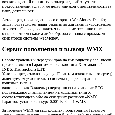
вознаграждений или иных вознаграждений за участие в
предоставлении услуг и не несут никакой ответственности за
нашу деятельность.
Аттестация, произведенная со стороны WebMoney Transfer,
лишь подтверждает наши реквизиты для связи и удостоверяет
личность. Она осуществляется по нашему желанию и не
означает, что мы каким-либо образом связаны с продажами
операторов системы WebMoney.
Сервис пополнения и вывода WMX
Сервис хранения и передачи прав на имеющиеся у вас Bitcoin
предоставляется Гарантом кошельков типа X, компанией
INDX Transactions LTD
.
Условия предоставления услуг Гарантом изложены в оферте ()
акцептуемом участниками системы при регистрации
кошелька типа X.
ваши права как Владельца переданных на хранение BTC
подтверждаются зачислением на кошельки типа Х
соответствующего объема складских расписок -WMX.
Гарантом установлен курс 0.001 BTC = 1 WMX .
Зачисление WMX на ваш кошелек производится Гарантом
только после получения не менее 6-ти (шести) подтверждений