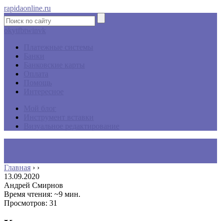
rapidaonline.ru
ok
yt
fb
tw
in
vk
Платежные системы
Банки
Банковские карты
Оплата
Помощь
Интересное
Мой блог
Инструмент вставки
Визуальное редактирование
Главная
›
›
13.09.2020
Андрей Смирнов
Время чтения: ~9 мин.
Просмотров: 31