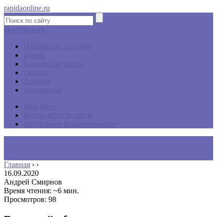
rapidaonline.ru
ok
yt
fb
tw
in
vk
Платежные системы
Банки
Банковские карты
Оплата
Помощь
Интересное
Мой блог
Инструмент вставки
Визуальное редактирование
Главная
›
›
16.09.2020
Андрей Смирнов
Время чтения: ~6 мин.
Просмотров: 98