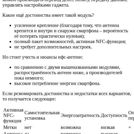
управлять настройками гаджета.
Какие ещё достоинства имеет такой модуль?
усиленное крепление (благодаря тому, что антенна
крепится и внутри и снаружи смартфона – вероятность
её потерять практически нулевая);
полный пакет возможностей, активная NFC-функция;
не требует дополнительных настроек.
Но стоит учесть и нюансы нфс-антенн:
по сравнению с двумя вышеназванными модулями,
распространённость антенн ниже, а производителей
пока немного;
высокое потребление энергии смартфона.
Если резюмировать достоинства и недостатки всех вариантов,
то получается следующее:
Активная
Самостоятельная
Оп
NFC-
Энергозатратность
Доступность
установка
пе
функция
Метки
нет
возможна
низкая
+
Антенны
да
возможна
высокая
–