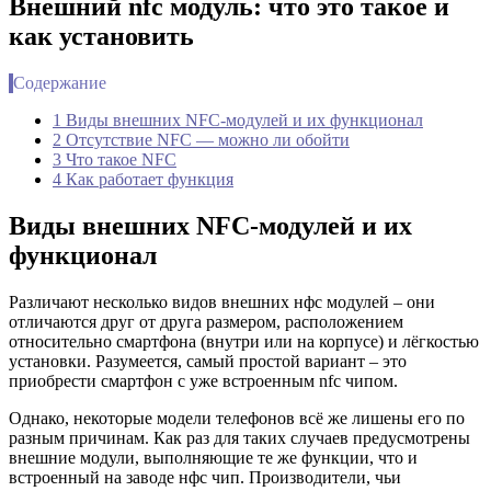
Внешний nfc модуль: что это такое и
как установить
Содержание
1 Виды внешних NFC-модулей и их функционал
2 Отсутствие NFC — можно ли обойти
3 Что такое NFC
4 Как работает функция
Виды внешних NFC-модулей и их
функционал
Различают несколько видов внешних нфс модулей – они
отличаются друг от друга размером, расположением
относительно смартфона (внутри или на корпусе) и лёгкостью
установки. Разумеется, самый простой вариант – это
приобрести смартфон с уже встроенным nfc чипом.
Однако, некоторые модели телефонов всё же лишены его по
разным причинам. Как раз для таких случаев предусмотрены
внешние модули, выполняющие те же функции, что и
встроенный на заводе нфс чип. Производители, чьи