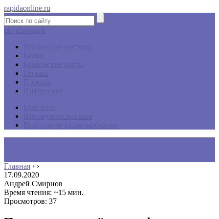
rapidaonline.ru
ok
yt
fb
tw
in
vk
Платежные системы
Банки
Банковские карты
Оплата
Помощь
Интересное
Мой блог
Инструмент вставки
Визуальное редактирование
Главная
›
›
17.09.2020
Андрей Смирнов
Время чтения: ~15 мин.
Просмотров: 37