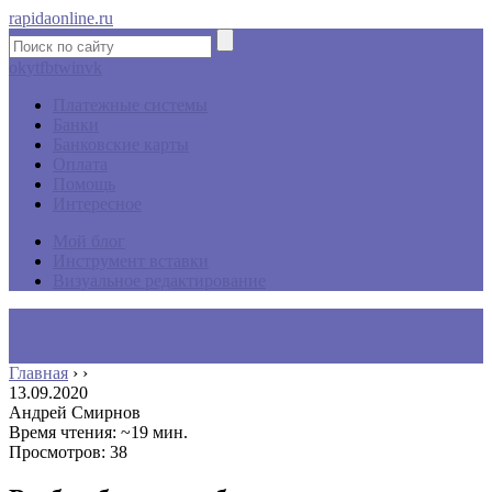
rapidaonline.ru
ok
yt
fb
tw
in
vk
Платежные системы
Банки
Банковские карты
Оплата
Помощь
Интересное
Мой блог
Инструмент вставки
Визуальное редактирование
Главная
›
›
13.09.2020
Андрей Смирнов
Время чтения: ~19 мин.
Просмотров: 38