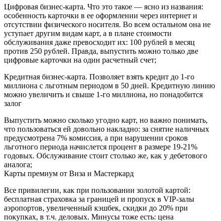
Цифровая бизнес-карта. Что это такое — ясно из названия:
особенность карточки в ее оформлении через интернет и
отсутствии физического носителя. Во всем остальном она не
уступает другим видам карт, а в плане стоимости
обслуживания даже превосходит их: 100 рублей в месяц
против 250 рублей. Правда, выпустить можно только две
цифровые карточки на один расчетный счет;
Кредитная бизнес-карта. Позволяет взять кредит до 1-го
миллиона с льготным периодом в 50 дней. Кредитную линию
можно увеличить и свыше 1-го миллиона, но понадобится
залог
Выпустить можно сколько угодно карт, но важно понимать,
что пользоваться ей довольно накладно: за снятие наличных
предусмотрена 7% комиссия, а при нарушении сроков
льготного периода начислется процент в размере 19-21%
годовых. Обслуживание стоит столько же, как у дебетового
аналога;
Карты премиум от Виза и Мастеркард
Все привилегии, как при пользовании золотой картой:
бесплатная страховка за границей и пропуск в VIP-залы
аэропортов, увеличенный кэшбек, скидки до 20% при
покупках, в т.ч. деловых. Минусы тоже есть: цена