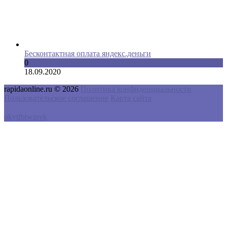
Бесконтактная оплата яндекс.деньги
0
18.09.2020
rapidaonline.ru © 2026
Политика конфиденциальности
Пользовательское соглашение
Карта сайта
ok
yt
fb
tw
in
vk