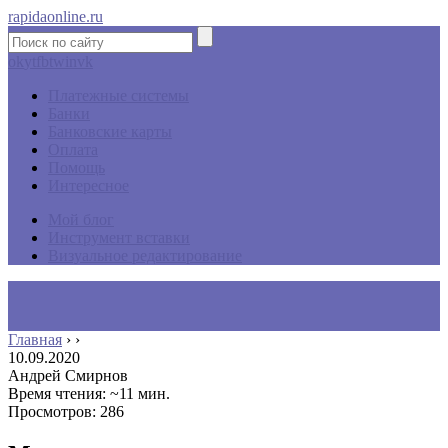
rapidaonline.ru
ok
yt
fb
tw
in
vk
Платежные системы
Банки
Банковские карты
Оплата
Помощь
Интересное
Мой блог
Инструмент вставки
Визуальное редактирование
Главная
›
›
10.09.2020
Андрей Смирнов
Время чтения: ~11 мин.
Просмотров: 286