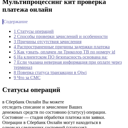
Мультипроцессинг кит проверка
платежа онлайн
Содержание
1 Статусы операций
2 Способы проверки зачислений и особенности
3 Причины отсутствия зачисления
4 Распространенные причины задержки платежа
5 Как узнать, оплачен ли Триколор ТВ по номеру id
6 На клиентском ПО безопасность основана на:
7 Если указана неверная информация при оплате через
терминал
8 Поверка статуса транзакции в Qiwi
9 Что за СМС
Статусы операций
в Сбербанк Онлайн Вы можете
отследить списание и зачисление Ваших
денежных средств по состоянию (статусу) операции.
Состояние — стадия обработки платежа или заявки.
Операции в Сбербанк Онлайн могут находиться в
одном из следующих состояний (статусов):