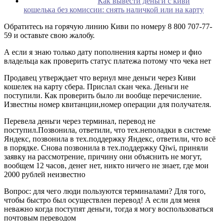
Как вывести деньги с киви
кошелька без комиссии: снять наличкой или на карту
Обратитесь на горячую линию Киви по номеру 8 800 707-77-
59 и оставьте свою жалобу.
А если я знаю только дату пополнения карты номер и фио
владельца как проверить статус платежа потому что чека нет
Продавец утверждает что вернул мне деньги через Киви
кошелек на карту сбера. Прислал скан чека. Деньги не
поступили. Как проверить было ли вообще перечисление.
Известны номер квитанции,номер операции для получателя.
Перевела деньги через терминал, перевод не
поступил.Позвонила, ответили, что тех.неполадки в системе
Яндекс, позвонила в тех.поддержку Яндекс, ответили, что всё
в порядке. Снова позвонила в тех.поддержку Qiwi, приняли
заявку на рассмотрение, причину они объяснить не могут,
вообщем 12 часов, денег нет, никто ничего не знает, где мои
2000 рублей неизвестно
Вопрос: для чего люди пользуются терминалами? Для того,
чтобы быстро был осуществлен перевод! А если для меня
неважно когда поступят деньги, тогда я могу воспользоваться
почтовым переводом