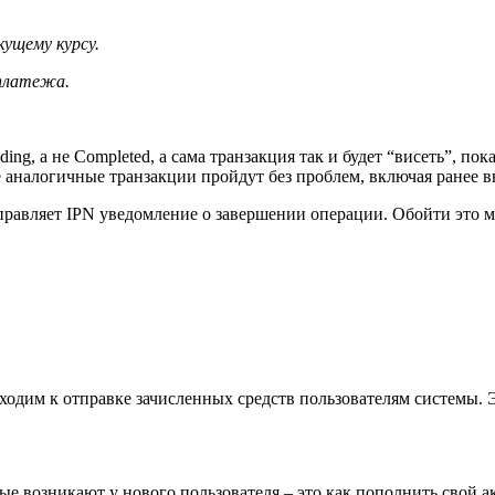
кущему курсу.
 платежа.
ng, а не Completed, а сама транзакция так и будет “висеть”, по
се аналогичные транзакции пройдут без проблем, включая ранее 
тправляет IPN уведомление о завершении операции. Обойти это м
одим к отправке зачисленных средств пользователям системы. 
е возникают у нового пользователя – это как пополнить свой ак