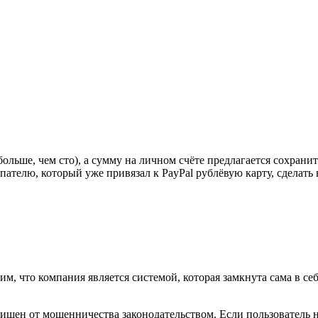
ольше, чем сто), а сумму на личном счёте предлагается сохрани
пателю, который уже привязал к PayPal рублёвую карту, сделать 
метим, что компания является системой, которая замкнута сама в с
щен от мошенничества законодательством. Если пользователь н