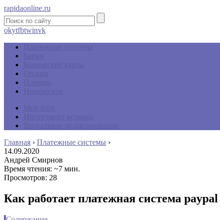
rapidaonline.ru
ok
yt
fb
tw
in
vk
Платежные системы
Банки
Банковские карты
Оплата
Помощь
Интересное
Мой блог
Инструмент вставки
Визуальное редактирование
Главная
›
Платежные системы
›
14.09.2020
Андрей Смирнов
Время чтения: ~7 мин.
Просмотров: 28
Как работает платежная система paypal
Содержание