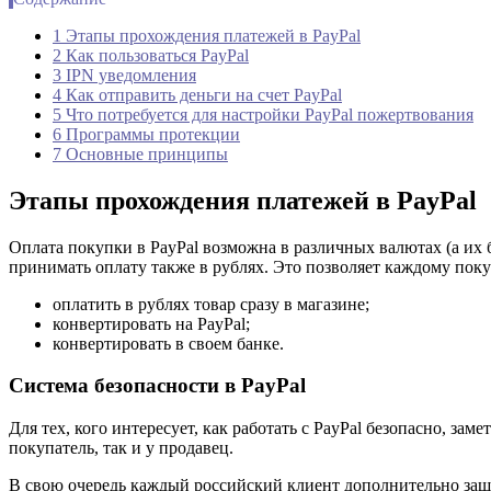
1 Этапы прохождения платежей в PayPal
2 Как пользоваться PayPal
3 IPN уведомления
4 Как отправить деньги на счет PayPal
5 Что потребуется для настройки PayPal пожертвования
6 Программы протекции
7 Основные принципы
Этапы прохождения платежей в PayPal
Оплата покупки в PayPal возможна в различных валютах (а их б
принимать оплату также в рублях. Это позволяет каждому поку
оплатить в рублях товар сразу в магазине;
конвертировать на PayPal;
конвертировать в своем банке.
Система безопасности в PayPal
Для тех, кого интересует, как работать с РayРal безопасно, за
покупатель, так и у продавец.
В свою очередь каждый российский клиент дополнительно защи