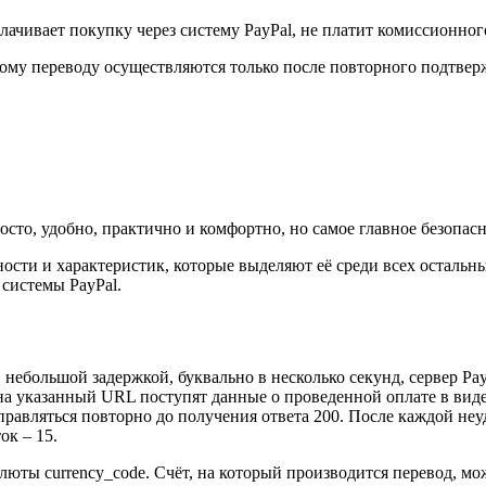
ачивает покупку через систему PayPal, не платит комиссионного 
ному переводу осуществляются только после повторного подтвер
росто, удобно, практично и комфортно, но самое главное безопасн
ности и характеристик, которые выделяют её среди всех осталь
системы PayPal.
 небольшой задержкой, буквально в несколько секунд, сервер Pa
е. на указанный URL поступят данные о проведенной оплате в ви
 отправляться повторно до получения ответа 200. После каждой 
к – 15.
юты currency_code. Cчёт, на который производится перевод, мож