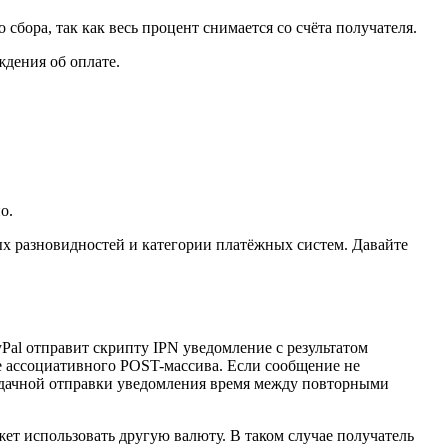
сбора, так как весь процент снимается со счёта получателя.
ждения об оплате.
о.
ных разновидностей и категории платёжных систем. Давайте
yPal отправит скрипту IPN уведомление с результатом
де ассоциативного POST-массива. Если сообщение не
неудачной отправки уведомления время между повторными
ет использовать другую валюту. В таком случае получатель