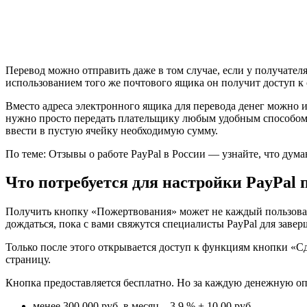
Перевод можно отправить даже в том случае, если у получателя
использованием того же почтового ящика он получит доступ 
Вместо адреса электронного ящика для перевода денег можно ис
нужно просто передать плательщику любым удобным способом с
ввести в пустую ячейку необходимую сумму.
По теме: Отзывы о работе PayPal в России — узнайте, что дум
Что потребуется для настройки PayPal
Получить кнопку «Пожертвования» может не каждый пользовате
дождаться, пока с вами свяжутся специалисты PayPal для заве
Только после этого открывается доступ к функциям кнопки «Сд
страницу.
Кнопка предоставляется бесплатно. Но за каждую денежную оп
менее 300 000 руб. в месяц – 3,9 % + 10,00 руб.