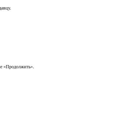
давцу.
ке «Продолжить».