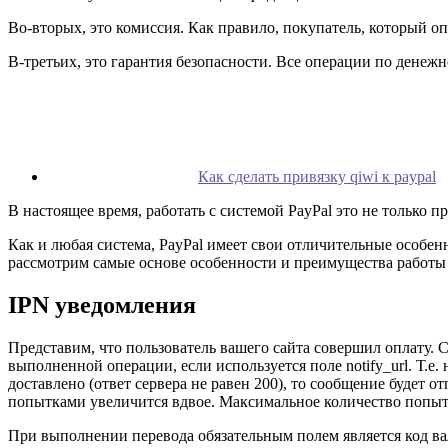
Во-вторых, это комиссия. Как правило, покупатель, который опл
В-третьих, это гарантия безопасности. Все операции по денеж
Как сделать привязку qiwi к paypal
В настоящее время, работать с системой PayPal это не только п
Как и любая система, PayPal имеет свои отличительные особен
рассмотрим самые основе особенности и преимущества работы 
IPN уведомления
Представим, что пользователь вашего сайта совершил оплату. С
выполненной операции, если используется поле notify_url. Т.
доставлено (ответ сервера не равен 200), то сообщение будет
попытками увеличится вдвое. Максимальное количество попыто
При выполнении перевода обязательным полем является код вал