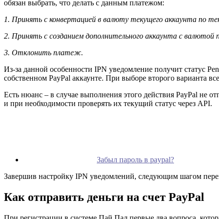
обязан выбрать, что делать с данным платежом:
1. Принять с конвертацией в валюту текущего аккаунта по те
2. Принять с созданием дополнительного аккаунта с валютой
3. Отклонить платеж.
Из-за данной особенности IPN уведомление получит статус Pendi
собственном PayPal аккаунте. При выборе второго варианта в
Есть нюанс – в случае выполнения этого действия PayPal не о
и при необходимости проверять их текущий статус через API.
Забыл пароль в paypal?
Завершив настройку IPN уведомлений, следующим шагом перех
Как отправить деньги на счет PayPal
При регистрации в системе Пай Пал первые два вопроса, которы