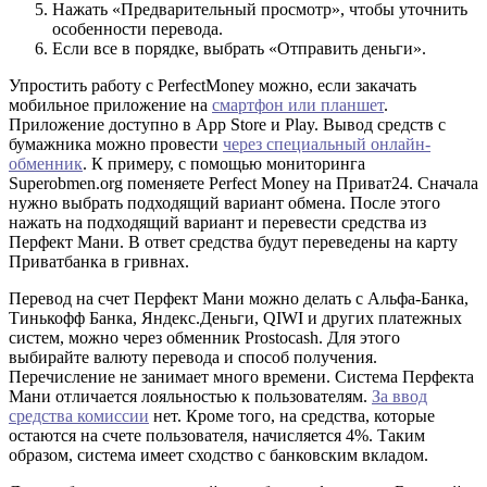
Нажать «Предварительный просмотр», чтобы уточнить
особенности перевода.
Если все в порядке, выбрать «Отправить деньги».
Упростить работу с PerfectMoney можно, если закачать
мобильное приложение на
смартфон или планшет
.
Приложение доступно в App Store и Play. Вывод средств с
бумажника можно провести
через специальный онлайн-
обменник
. К примеру, с помощью мониторинга
Superobmen.org поменяете Perfect Money на Приват24. Сначала
нужно выбрать подходящий вариант обмена. После этого
нажать на подходящий вариант и перевести средства из
Перфект Мани. В ответ средства будут переведены на карту
Приватбанка в гривнах.
Перевод на счет Перфект Мани можно делать с Альфа-Банка,
Тинькофф Банка, Яндекс.Деньги, QIWI и других платежных
систем, можно через обменник Prostocash. Для этого
выбирайте валюту перевода и способ получения.
Перечисление не занимает много времени. Система Перфекта
Мани отличается лояльностью к пользователям.
За ввод
средства комиссии
нет. Кроме того, на средства, которые
остаются на счете пользователя, начисляется 4%. Таким
образом, система имеет сходство с банковским вкладом.