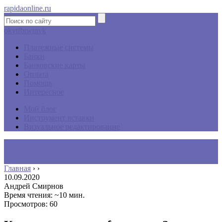
rapidaonline.ru
ok
yt
fb
tw
in
vk
Платежные системы
Банки
Банковские карты
Оплата
Помощь
Интересное
Мой блог
Инструмент вставки
Визуальное редактирование
Главная
›
›
10.09.2020
Андрей Смирнов
Время чтения: ~10 мин.
Просмотров: 60