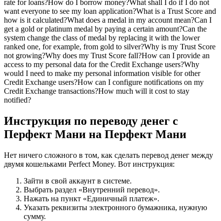
rate for loans?
How do I borrow money?
What shall I do if I do not
want everyone to see my loan application?
What is a Trust Score and
how is it calculated?
What does a medal in my account mean?
Can I
get a gold or platinum medal by paying a certain amount?
Can the
system change the class of medal by replacing it with the lower
ranked one, for example, from gold to silver?
Why is my Trust Score
not growing?
Why does my Trust Score fall?
How can I provide an
access to my personal data for the Credit Exchange users?
Why
would I need to make my personal information visible for other
Credit Exchange users?
How can I configure notifications on my
Credit Exchange transactions?
How much will it cost to stay
notified?
Инструкция по переводу денег с
Перфект Мани на Перфект Мани
Нет ничего сложного в том, как сделать перевод денег между
двумя кошельками Perfect Money. Вот инструкция:
Зайти в свой аккаунт в системе.
Выбрать раздел «Внутренний перевод».
Нажать на пункт «Единичный платеж».
Указать реквизиты электронного бумажника, нужную
сумму.