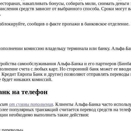
и ресторанах, накапливать бонусы, собирать мили, снимать день
числения средств зависит от выбранного способа. Сроки могут ва
.
заблокируйте, сообщив о факте пропажи в банковское отделение.
пополнении комиссию владельцу терминала или банку. Альфа-Бан
стройства самообслуживания Альфа-Банка и его партнеров (Бинб
полнение счета с любых карт. Но сторонний банк может ее вводи
Кредит Европа Банк и другие) позволяют отправлять переводы 
е будет никаких комиссий.
анк на телефон
висит
от суммы пополнения
.
Клиенты Альфа-Банка часто использ
олее популярных транзакций считается перевод средств на теле
рации необходимо выполнить такие действия:
 переводы».