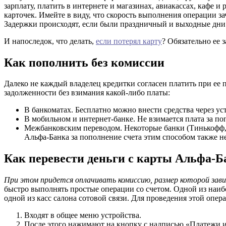
зарплату, платить в интернете и магазинах, авиакассах, кафе 
карточек. Имейте в виду, что скорость выполнения операции за
Задержки происходят, если были праздничный и выходные дни
И напоследок, что делать,
если потерял карту
? Обязательно ее 
Как пополнить без комиссии
Далеко не каждый владелец кредитки согласен платить при ее 
задолженности без взимания какой-либо платы:
В банкоматах. Бесплатно можно внести средства через у
В мобильном и интернет-банке. Не взимается плата за по
Межбанковским переводом. Некоторые банки (Тинькофф, 
Альфа-Банка за пополнение счета этим способом также н
Как перевести деньги с карты Альфа-Б
При этом придется оплачивать комиссию, размер которой за
быстро выполнять простые операции со счетом. Одной из наиб
одной из касс салона сотовой связи. Для проведения этой опе
Входят в общее меню устройства.
После этого нажимают на кнопку с надписью «Платежи и