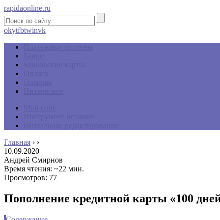
rapidaonline.ru
ok
yt
fb
tw
in
vk
Платежные системы
Банки
Банковские карты
Оплата
Помощь
Интересное
Мой блог
Инструмент вставки
Визуальное редактирование
Главная
›
›
10.09.2020
Андрей Смирнов
Время чтения: ~22 мин.
Просмотров: 77
Пополнение кредитной карты «100 дней
Содержание