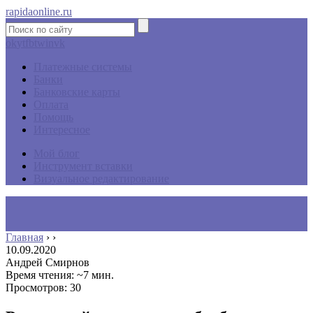
rapidaonline.ru
ok
yt
fb
tw
in
vk
Платежные системы
Банки
Банковские карты
Оплата
Помощь
Интересное
Мой блог
Инструмент вставки
Визуальное редактирование
Главная
›
›
10.09.2020
Андрей Смирнов
Время чтения: ~7 мин.
Просмотров: 30