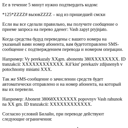
Ее в течение 5 минут нужно подтвердить кодом:
*125*ZZZZ# вызовZZZZ – код из пришедшей смски
Если вы все сделали правильно, вы получите сообщение о
приеме запроса на перево дденег: Vash zapyt pryjnjato.
Когда средства будуд переведены с вашего номера на
указаный вами номер абонента, вам будетотправлено SMS-
сообщение с подтверждением перевода и номером операции.
Например: Vy perekazaly XXgrn. abonentu 380XXХХХХХХ. ID
tranzakcii: XXXXXХХХХХХХ. Kil’kist’ perekaziv zdijsnenyh v
potochnomy misiatsi XXX.
Так же SMS-сообщение о зачислении средств будет
автоматически отправлено и на номер абонента, на который
вы их перевели.
Например: Abonent 38068XХХХХХX popovnyv Vash rahunok
na XX grn. ID tranzakcii: XXXXXХХХХХХХ.
Согласно условий Билайн, при переводе действуют
следующие ограничения: