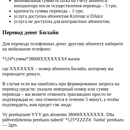
минимальная сумма остатка на счету абонента-
инициатора после осуществления перевода – 5 грн;
кратность суммы перевода – 1 грн;
услуга доступна абонентам Kyivstar и DJuice
услуга не доступна для контрактных абонентов;
Перевод денег Билайн
Для перевода телефонных денег другому абоненту наберите
на мобильном телефоне:
*124*сумма*38068ХХХХХХХ# вызов
где XXXXXXX – номер абонента Билайн, которому вы
переводите деньги.
В случае если вы ошиблись при формировании запроса на
перевод средств: указали неверный номер или сумму
перевода – вы можете отменить транзакцию просто не
подтверждая ее, она отменится в течение 5 минут, а чтобы
подтвердить, вам придет смс вида:
Vy perekazuete YYY grn abonentu 38068XXXXXXX. Dlia
pidtverdzhennia perekazu naberit’ *125*ZZZZ#. Vartist’ perekazu
— 2grn.