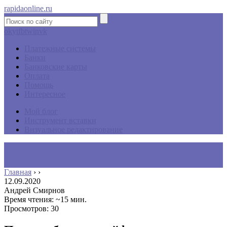
rapidaonline.ru
ok
yt
fb
tw
in
vk
Платежные системы
Банки
Банковские карты
Оплата
Помощь
Интересное
Мой блог
Инструмент вставки
Визуальное редактирование
Главная
›
›
12.09.2020
Андрей Смирнов
Время чтения: ~15 мин.
Просмотров: 30