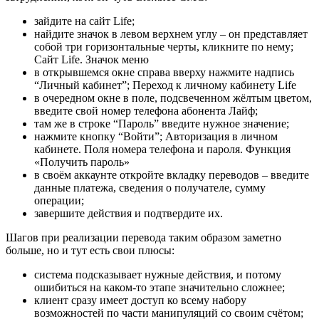
зайдите на сайт Life;
найдите значок в левом верхнем углу – он представляет
собой три горизонтальные черты, кликните по нему;
Сайт Life. Значок меню
в открывшемся окне справа вверху нажмите надпись
“Личный кабинет”; Переход к личному кабинету Life
в очередном окне в поле, подсвеченном жёлтым цветом,
введите свой номер телефона абонента Лайф;
там же в строке “Пароль” введите нужное значение;
нажмите кнопку “Войти”; Авторизация в личном
кабинете. Поля номера телефона и пароля. Функция
«Получить пароль»
в своём аккаунте откройте вкладку переводов – введите
данные платежа, сведения о получателе, сумму
операции;
завершите действия и подтвердите их.
Шагов при реализации перевода таким образом заметно
больше, но и тут есть свои плюсы:
система подсказывает нужные действия, и потому
ошибиться на каком-то этапе значительно сложнее;
клиент сразу имеет доступ ко всему набору
возможностей по части манипуляций со своим счётом;