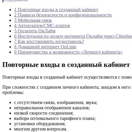
1 Повторные входы в созданный кабинет
2 Правила безопасности и конфиденциальности
3 Мобильная связь
4 Автоплатеж/СМС-платеж
5 Оплатить ОнЛайм
6 Инструкция по оплате интернета Онлайм через Сберба
7 Как восстановить логин/пароль?
8 Домашний интернет OnLime
9 Преимущества и возможности «Личного кабинета»
Повторные входы в созданный кабинет
Повторные входы в созданный кабинет осуществляются с пом
При сложностях с созданием личного кабинета, заходом в не
проблемы:
с отсутствием связи, изображения, звука;
неправильном отображении каналов;
низкой скорости соединения;
выбора оптимального тарифного плана;
установки оборудования;
многим другим вопросам.