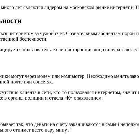
много лет являются лидером на московском рынке интернет и ТВ
ьности
ься интернетом за чужой счет. Сознательным абонентам порой п
ственной беспечности.
ицируется пользователь. Если посторонние лица получать досту
ки могут через модем или компьютер. Необходимо менять заво
ной почте или соцсетях.
сутствия клиента в сети, кто-то пользовался интернетом, значи
же в органы полиции и отдела «К» с заявлением.
 бывает так, что деньги на счету заканчиваются в самый непод
ьного отнимет всего пару минут!