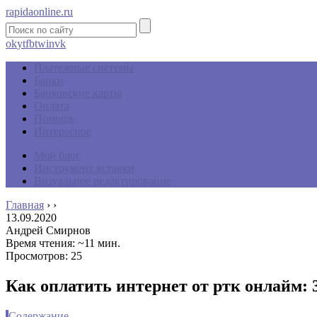
rapidaonline.ru
ok
yt
fb
tw
in
vk
Платежные системы
Банки
Банковские карты
Оплата
Помощь
Интересное
Мой блог
Инструмент вставки
Визуальное редактирование
Главная
›
›
13.09.2020
Андрей Смирнов
Время чтения: ~11 мин.
Просмотров: 25
Как оплатить интернет от ртк онлайм: 
Содержание