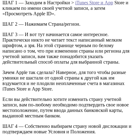
ШАГ 1 — Заходим в Настройки >
iTunes Store и App
Store и
кликаем по имени своей учетной записи, а затем
«Просмотреть Apple ID».
ШАГ 2 — Нажимаем Страна/регион.
ШАГ 3 — И вот тут начинается самое интересное.
Практически никто не читает текст написанный мелким
шрифтом, а зря. На этой странице черным по белому
написано о том, что при изменении страны или региона для
учетной записи, вам также понадобится указать
действительный способ оплаты для выбранной страны.
Зачем Apple так сделала? Наверное, для того чтобы разные
умники не шастали от одной страны к другой как им
вздумается и не плодили неоплаченные счета в магазинах
iTunes Store и App Store.
Если вы действительно хотите изменить страну учетной
записи, вам по-любому необходимо подтвердить свое новое
местоположение, путем ввода данных банковской карты,
выданной местным банком.
ШАГ 4 — Собственно выбираем страну новой дислокации и
подтверждаем новые Условия и Положения.