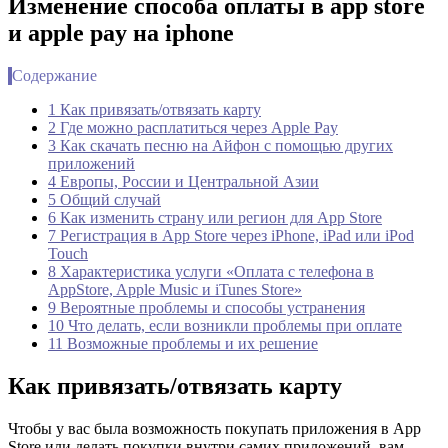
Изменение способа оплаты в app store
и apple pay на iphone
Содержание
1 Как привязать/отвязать карту
2 Где можно расплатиться через Apple Pay
3 Как скачать песню на Айфон с помощью других
приложений
4 Европы, России и Центральной Азии
5 Общий случай
6 Как изменить страну или регион для App Store
7 Регистрация в App Store через iPhone, iPad или iPod
Touch
8 Характеристика услуги «Оплата с телефона в
AppStore, Apple Music и iTunes Store»
9 Вероятные проблемы и способы устранения
10 Что делать, если возникли проблемы при оплате
11 Возможные проблемы и их решение
Как привязать/отвязать карту
Чтобы у вас была возможность покупать приложения в App
Store или делать покупки внутри самих приложений, вам