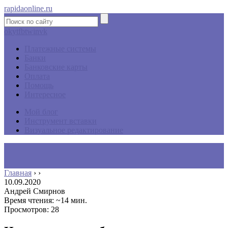
rapidaonline.ru
ok
yt
fb
tw
in
vk
Платежные системы
Банки
Банковские карты
Оплата
Помощь
Интересное
Мой блог
Инструмент вставки
Визуальное редактирование
Главная
›
›
10.09.2020
Андрей Смирнов
Время чтения: ~14 мин.
Просмотров: 28