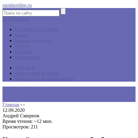
rapidaonline.ru
ok
yt
fb
tw
in
vk
Платежные системы
Банки
Банковские карты
Оплата
Помощь
Интересное
Мой блог
Инструмент вставки
Визуальное редактирование
Главная
›
›
12.09.2020
Андрей Смирнов
Время чтения: ~12 мин.
Просмотров: 211