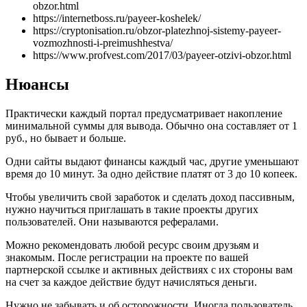
obzor.html
https://internetboss.ru/payeer-koshelek/
https://cryptonisation.ru/obzor-platezhnoj-sistemy-payeer-
vozmozhnosti-i-preimushhestva/
https://www.profvest.com/2017/03/payeer-otzivi-obzor.html
Нюансы
Практически каждый портал предусматривает накопление
минимальной суммы для вывода. Обычно она составляет от 1
руб., но бывает и больше.
Одни сайты выдают финансы каждый час, другие уменьшают
время до 10 минут. За одно действие платят от 3 до 10 копеек.
Чтобы увеличить свой заработок и сделать доход пассивным,
нужно научиться приглашать в такие проекты других
пользователей. Они называются рефералами.
Можно рекомендовать любой ресурс своим друзьям и
знакомым. После регистрации на проекте по вашей
партнерской ссылке и активных действиях с их стороны вам
на счет за каждое действие будут начисляться деньги.
Нужно не забывать и об осторожности. Иногда пользователь