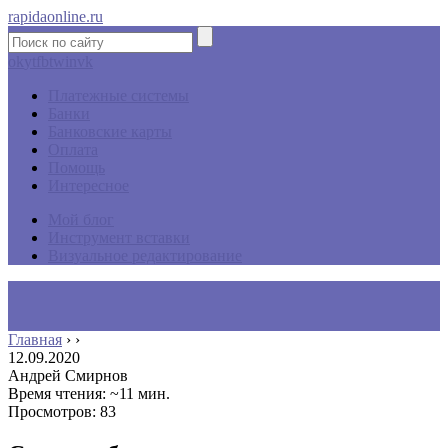
rapidaonline.ru
ok
yt
fb
tw
in
vk
Платежные системы
Банки
Банковские карты
Оплата
Помощь
Интересное
Мой блог
Инструмент вставки
Визуальное редактирование
Главная
›
›
12.09.2020
Андрей Смирнов
Время чтения: ~11 мин.
Просмотров: 83