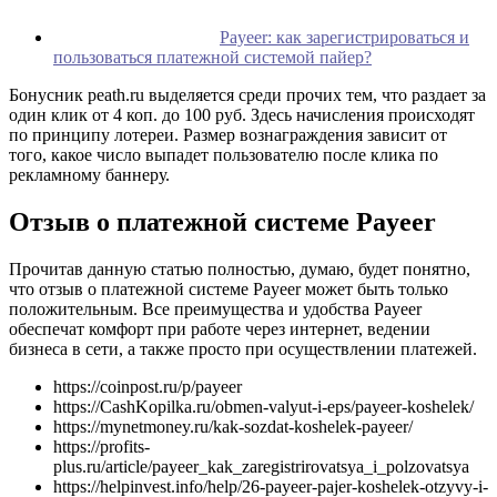
Payeer: как зарегистрироваться и
пользоваться платежной системой пайер?
Бонусник peath.ru выделяется среди прочих тем, что раздает за
один клик от 4 коп. до 100 руб. Здесь начисления происходят
по принципу лотереи. Размер вознаграждения зависит от
того, какое число выпадет пользователю после клика по
рекламному баннеру.
Отзыв о платежной системе Payeer
Прочитав данную статью полностью, думаю, будет понятно,
что отзыв о платежной системе Payeer может быть только
положительным. Все преимущества и удобства Payeer
обеспечат комфорт при работе через интернет, ведении
бизнеса в сети, а также просто при осуществлении платежей.
https://coinpost.ru/p/payeer
https://CashKopilka.ru/obmen-valyut-i-eps/payeer-koshelek/
https://mynetmoney.ru/kak-sozdat-koshelek-payeer/
https://profits-
plus.ru/article/payeer_kak_zaregistrirovatsya_i_polzovatsya
https://helpinvest.info/help/26-payeer-pajer-koshelek-otzyvy-i-