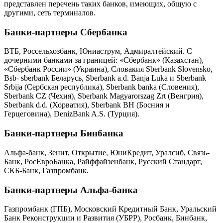
представлен перечень таких банков, имеющих, общую с
другими, сеть терминалов.
Банки-партнеры Сбербанка
ВТБ, Россельхозбанк, Юниаструм, Адмиралтейский. С
дочерними банками за границей: «Сбербанк» (Казахстан),
«Сбербанк России» (Украина), Словакия Sberbank Slovensko,
Bsb- sberbank Беларусь, Sberbank a.d. Banja Luka и Sberbank
Srbija (Сербская республика), Sberbank banka (Словения),
Sberbank CZ (Чехия), Sberbank Magyarorszag Zrt (Венгрия),
Sberbank d.d. (Хорватия), Sberbank BH (Босния и
Герцеговина), DenizBank A.S. (Турция).
Банки-партнеры Бинбанка
Альфа-банк, Зенит, Открытие, ЮниКредит, Уралсиб, Связь-
Банк, РосЕвроБанка, Райффайзенбанк, Русский Стандарт,
СКБ-Банк, Газпромбанк.
Банки-партнеры Альфа-банка
Газпромбанк (ГПБ), Московский Кредитный Банк, Уральский
Банк Реконструкции и Развития (УБРР), Росбанк, Бинбанк,