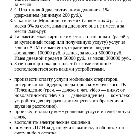
за месяц.
С Платиновой два снятия, последующие с 1%
удержанием (минимум 200 руб.).
С карточки Миллионер в чужих банкоматах 4 раза за
месяц 0% за съем, лимита дневного она не имеет, а за
месяц 2млн.руб.
Галлактическая карта не имеет льгот по оплате (расчёту
за купленный товар или полученную услугу) услуг за
кэш из АТМ не эмитента, ограничения выдачи
составляет 100000 руб. в денек, за месяц 500000 руб.
Имея дневной предел в 50000 руб., за месяц 300000 руб.,
Зачетная карточка дозволяет без комиссионных
воспользоваться хоть какими устройствами.
произвести оплату услуги мобильных операторов,
интернет-провайдеров, операторов коммерческого ТВ
(Телевидение (греч. — далеко и лат. video — вижу; от
новолатинского televisio — дальновидение) — комплекс
устройств для передачи движущегося изображения и
звука на расстояние),
произвести оплату коммунальные услуги и телефонную
связь,
восполнить электрические кошельки,
поменять ПИН-код, получить выписку о оборотах по
счету либо о остатке.