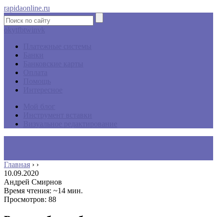
rapidaonline.ru
ok
yt
fb
tw
in
vk
Платежные системы
Банки
Банковские карты
Оплата
Помощь
Интересное
Мой блог
Инструмент вставки
Визуальное редактирование
Главная
›
›
10.09.2020
Андрей Смирнов
Время чтения: ~14 мин.
Просмотров: 88