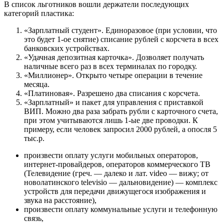
В список льготников вошли держатели последующих
категорий пластика:
«Зарплатный студент». Единоразовое (при условии, что
это будет 1-ое снятие) списание рублей с корсчета в всех
банковских устройствах.
«Удачная депозитная карточка». Дозволяет получать
наличные всего раз в всех терминалах по городку.
«Миллионер». Открыто четыре операции в течение
месяца.
«Платиновая». Разрешено два списания с корсчета.
«Зарплатный» и пакет для управления с приставкой
ВИП. Можно два раза забрать рубли с карточного счета,
при этом учитываются лишь 1-ые две проводки. К
примеру, если человек запросил 2000 рублей, а опосля 5
тыс.р.
произвести оплату услуги мобильных операторов,
интернет-провайдеров, операторов коммерческого ТВ
(Телевидение (греч. — далеко и лат. video — вижу; от
новолатинского televisio — дальновидение) — комплекс
устройств для передачи движущегося изображения и
звука на расстояние),
произвести оплату коммунальные услуги и телефонную
связь,