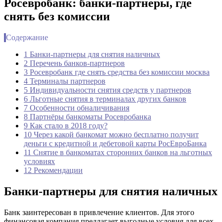
Росевробанк: банки-партнеры, где
снять без комиссии
Содержание
1 Банки-партнеры для снятия наличных
2 Перечень банков-партнеров
3 Росевробанк где снять средства без комиссии москва
4 Терминалы партнеров
5 Индивидуальности снятия средств у партнеров
6 Льготные снятия в терминалах других банков
7 Особенности обналичивания
8 Партнёры банкоматы Росевробанка
9 Как стало в 2018 году?
10 Через какой банкомат можно бесплатно получит
деньги с кредитной и дебетовой карты РосЕвроБанка
11 Снятие в банкоматах сторонних банков на льготных
условиях
12 Рекомендации
Банки-партнеры для снятия наличных
Банк заинтересован в привлечение клиентов. Для этого
финансовая компания предлагает выгодные условия для всех