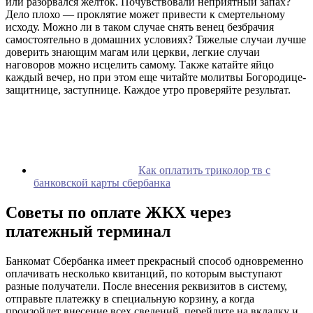
или разорвался желток. Почувствовали неприятный запах?
Дело плохо — проклятие может привести к смертельному
исходу. Можно ли в таком случае снять венец безбрачия
самостоятельно в домашних условиях? Тяжелые случаи лучше
доверить знающим магам или церкви, легкие случаи
наговоров можно исцелить самому. Также катайте яйцо
каждый вечер, но при этом еще читайте молитвы Богородице-
защитнице, заступнице. Каждое утро проверяйте результат.
Как оплатить триколор тв с
банковской карты сбербанка
Советы по оплате ЖКХ через
платежный терминал
Банкомат Сбербанка имеет прекрасный способ одновременно
оплачивать несколько квитанций, по которым выступают
разные получатели. После внесения реквизитов в систему,
отправьте платежку в специальную корзину, а когда
произойдет внесение всех сведений, перейдите на вкладку и