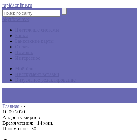
rapidaonline.ru
ok
yt
fb
tw
in
vk
Платежные системы
Банки
Банковские карты
Оплата
Помощь
Интересное
Мой блог
Инструмент вставки
Визуальное редактирование
Главная
›
›
10.09.2020
Андрей Смирнов
Время чтения: ~14 мин.
Просмотров: 30