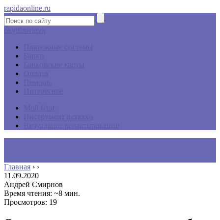
rapidaonline.ru
ok
yt
fb
tw
in
vk
Платежные системы
Банки
Банковские карты
Оплата
Помощь
Интересное
Мой блог
Инструмент вставки
Визуальное редактирование
Главная
›
›
11.09.2020
Андрей Смирнов
Время чтения: ~8 мин.
Просмотров: 19