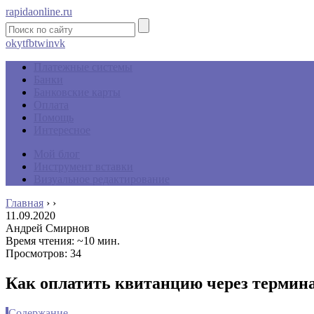
rapidaonline.ru
ok
yt
fb
tw
in
vk
Платежные системы
Банки
Банковские карты
Оплата
Помощь
Интересное
Мой блог
Инструмент вставки
Визуальное редактирование
Главная
›
›
11.09.2020
Андрей Смирнов
Время чтения: ~10 мин.
Просмотров: 34
Как оплатить квитанцию через термина
Содержание