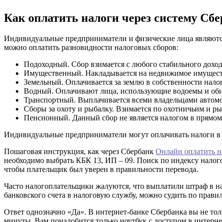
Как оплатить налоги через систему Сб
Индивидуальные предприниматели и физические лица являютс
можно оплатить разновидности налоговых сборов:
Подоходный. Сбор взимается с любого стабильного доход
Имущественный. Накладывается на недвижимое имуществ
Земельный. Оплачивается за землю в собственности нало
Водный. Оплачивают лица, использующие водоемы и оби
Транспортный. Выплачивается всеми владельцами автомо
Сборы за охоту и рыбалку. Взимается по охотничьим и 
Пенсионный. Данный сбор не является налогом в прямом
Индивидуальные предприниматели могут оплачивать налоги в 
Пошаговая инструкция, как через Сбербанк
Онлайн оплатить н
необходимо выбрать КБК 13, ИП – 09. Поиск по индексу налого
чтобы плательщик был уверен в правильности перевода.
Часто налогоплательщики жалуются, что выплатили штраф в нало
банковского счета в налоговую службу, можно судить по прави
Ответ однозначно «Да». В интернет-банке Сбербанка вы не то
минуты. Вам понадобится только ноутбук с доступом в интерне