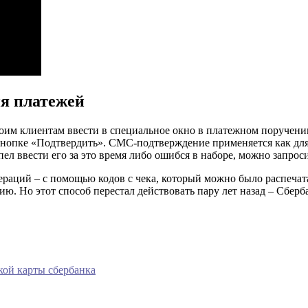
ия платежей
оим клиентам ввести в специальное окно в платежном поручен
 кнопке «Подтвердить». СМС-подтверждение применяется как для
пел ввести его за это время либо ошибся в наборе, можно запрос
ераций – с помощью кодов с чека, который можно было распеча
ию. Но этот способ перестал действовать пару лет назад – Сбер
кой карты сбербанка