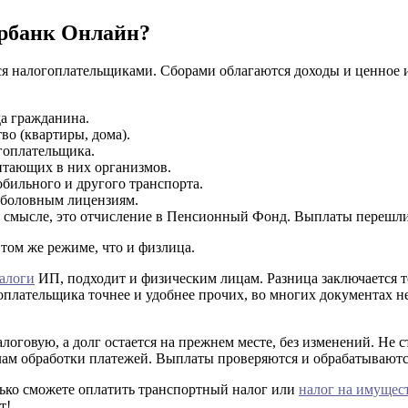
ербанк Онлайн?
я налогоплательщиками. Сборами облагаются доходы и ценное 
а гражданина.
о (квартиры, дома).
гоплательщика.
тающих в них организмов.
бильного и другого транспорта.
рыболовным лицензиям.
 смысле, это отчисление в Пенсионный Фонд. Выплаты перешли
том же режиме, что и физлица.
алоги
ИП, подходит и физическим лицам. Разница заключается т
плательщика точнее и удобнее прочих, во многих документах не
говую, а долг остается на прежнем месте, без изменений. Не ст
лам обработки платежей. Выплаты проверяются и обрабатываются
лько сможете оплатить транспортный налог или
налог на имущес
т!