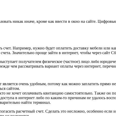
овать никак иначе, кроме как ввести в окно на сайте. Цифровы
ь счет. Например, нужно будет оплатить доставку мебели или ка
у счета. Значительно проще зайти в интернет, чтобы через сайт 
выступает получателем физическое (частное) лицо либо юридичес
прежде чем рассматривать вариант оплаты через интернет, переч
т является очень удобным, потому как можно заплатить прямо не
ься сайтом.
 кто не хочет оплачивать квитанцию самостоятельно. Также он 
т доступа в интернет либо по каким-то причинам не удалось вос
дварительно найти терминал.
огасить расчетный счет. Сделать это несложно, особенно если и
ти не получится.