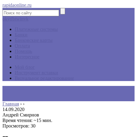
rapidaonline.ru
ok
yt
fb
tw
in
vk
Платежные системы
Банки
Банковские карты
Оплата
Помощь
Интересное
Мой блог
Инструмент вставки
Визуальное редактирование
Главная
›
›
14.09.2020
Андрей Смирнов
Время чтения: ~15 мин.
Просмотров: 30