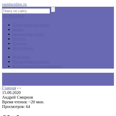
rapidaonline.ru
ok
yt
fb
tw
in
vk
Платежные системы
Банки
Банковские карты
Оплата
Помощь
Интересное
Мой блог
Инструмент вставки
Визуальное редактирование
Главная
›
›
15.09.2020
Андрей Смирнов
Время чтения: ~20 мин.
Просмотров: 64