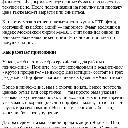
финансовый супермаркет, где ценные бумаги продаются по
текущей цене. После подачи заявки на покупку или продажу
цена также может вырасти или снизиться.
К плюсам можно отнести возможность купить ETF (фонд,
состоящий из набора акций — например, бумаг, входящих в
индекс Московской биржи ММВБ), считающийся одной из
наиболее надёжных инвестиций. Есть новости и идеи по
покупке акций.
Как работает приложение
У нас уже был открыт брокерский счёт для работы с
приложением. Помните, мы его использовали в реалити-шоу
«Крутой процент»? «Тинькофф Инвестиции» состоят из трёх
разделов: «Портфель», каталог ценных бумаг и «Аналитика».
Попав в приложение, мы не смогли понять, вырос портфель
ценных бумаг или сократился — там просто была указана
стоимость купленных бумаг. С психологической точки зрения
это, может, и хорошо (обычно портфель падает, что вызывает
грусть и разочарование). Но с точки зрения дизайна это,
конечно, большое упущение.
Для эксперимента мы решили продать акции Яндекса. При
продаже брокер честно предупредил о комиссии. Операция