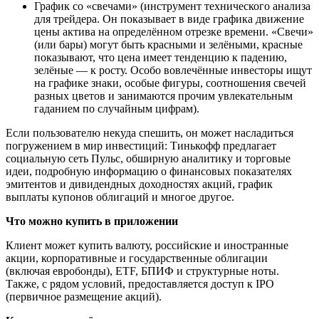
График со «свечами» (инструмент технического анализа
для трейдера. Он показывает в виде графика движение
цены актива на определённом отрезке времени. «Свечи»
(или бары) могут быть красными и зелёными, красные
показывают, что цена имеет тенденцию к падению,
зелёные — к росту. Особо вовлечённые инвесторы ищут
на графике знаки, особые фигуры, соотношения свечей
разных цветов и занимаются прочим увлекательным
гаданием по случайным цифрам).
Если пользователю некуда спешить, он может насладиться
погружением в мир инвестиций: Тинькофф предлагает
социальную сеть Пульс, обширную аналитику и торговые
идеи, подробную информацию о финансовых показателях
эмитентов и дивидендных доходностях акций, график
выплаты купонов облигаций и многое другое.
Что можно купить в приложении
Клиент может купить валюту, российские и иностранные
акции, корпоративные и государственные облигации
(включая евробонды), ETF, БПИФ и структурные ноты.
Также, с рядом условий, предоставляется доступ к IPO
(первичное размещение акций).