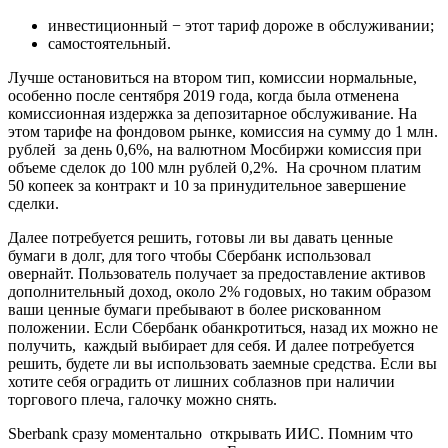
инвестиционный − этот тариф дороже в обслуживании;
самостоятельный.
Лучше остановиться на втором тип, комиссии нормальные,
особенно после сентября 2019 года, когда была отменена
комиссионная издержка за депозитарное обслуживание. На
этом тарифе на фондовом рынке, комиссия на сумму до 1 млн.
рублей за день 0,6%, на валютном Мосбиржи комиссия при
объеме сделок до 100 млн рублей 0,2%. На срочном платим
50 копеек за контракт и 10 за принудительное завершение
сделки.
Далее потребуется решить, готовы ли вы давать ценные
бумаги в долг, для того чтобы Сбербанк использовал
овернайт. Пользователь получает за предоставление активов
дополнительный доход, около 2% годовых, но таким образом
ваши ценные бумаги пребывают в более рискованном
положении. Если Сбербанк обанкротиться, назад их можно не
получить, каждый выбирает для себя. И далее потребуется
решить, будете ли вы использовать заемные средства. Если вы
хотите себя оградить от лишних соблазнов при наличии
торгового плеча, галочку можно снять.
Sberbank сразу моментально открывать ИИС. Помним что