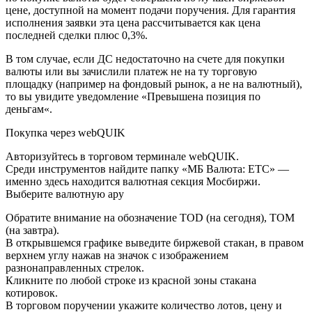
цене, доступной на момент подачи поручения. Для гарантия
исполнения заявки эта цена рассчитывается как цена
последней сделки плюс 0,3%.
В том случае, если ДС недостаточно на счете для покупки
валюты или вы зачислили платеж не на ту торговую
площадку (например на фондовый рынок, а не на валютный),
то вы увидите уведомление «Превышена позиция по
деньгам«.
Покупка через webQUIK
Авторизуйтесь в торговом терминале webQUIK.
Среди инструментов найдите папку «МБ Валюта: ETC» —
именно здесь находится валютная секция Мосбиржи.
Выберите валютную ару
Обратите внимание на обозначение TOD (на сегодня), TOM
(на завтра).
В открывшемся графике выведите биржевой стакан, в правом
верхнем углу нажав на значок с изображением
разнонаправленных стрелок.
Кликните по любой строке из красной зоны стакана
котировок.
В торговом поручении укажите количество лотов, цену и