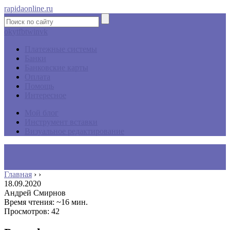
rapidaonline.ru
ok
yt
fb
tw
in
vk
Платежные системы
Банки
Банковские карты
Оплата
Помощь
Интересное
Мой блог
Инструмент вставки
Визуальное редактирование
Главная
›
›
18.09.2020
Андрей Смирнов
Время чтения: ~16 мин.
Просмотров: 42