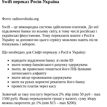
Swift переказ Росія-Україна
Фото: radiosvoboda.org
Swift – це міжнародна система здійснення платежів. До неї
підключені банки по всьому світу, в тому числі російські і
українські фінустанови. Тому переказати кошти з Росії в
Україну за допомогою цього сервісу можливо навіть після
блокувань і заборон.
Що необхідно для Свіфт-переказу з Росії в Україну:
відвідати відділення банку зі своїм ID
знати номер банківського рахунку одержувача
знати, як правильно пишеться його ПІБ буквами
латинського алфавіту
знати місце проживання одержувача
мати на руках коректні реквізити його банку
провести платіж через касу
Зазвичай за таку послугу береться 2% збір (min 50 руб – max
1500 руб). Якщо переказувати гроші у валюті, суму збору
можна скоротити до 1% (min $15 – max $200).