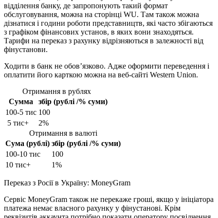
відділення банку, де запропонують такий формат
обслуговування, можна на сторінці WU. Там також можна
дізнатися і години роботи представництв, які часто збігаються
з графіком фінансових установ, в яких вони знаходяться.
Тарифи на переказ з рахунку відрізняються в залежності від
фінустанови.
Ходити в банк не обов’язково. Адже оформити переведення і
оплатити його карткою можна на веб-сайті Western Union.
Отримання в рублях
Сумма
збір (рублі /% суми)
100-5 тис
100
5 тис+
2%
Отримання в валюті
Сума (рублi)
збір (рублі /% суми)
100-10 тис
100
10 тис+
1%
Переказ з Росії в Україну: MoneyGram
Сервіс MoneyGram також не перекаже гроші, якщо у ініціатора
платежа немає власного рахунку у фінустанові. Крім
реквізитів аккаунта потрібно показати оператору посвідчення,