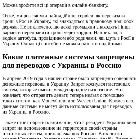
Можна зробити всі ці операції в онлайн-банкінгу.
Отже, ми розглянули найнадійніші сервіси, як переказати
гроші з Росії в Україну, які знаходяться в правовому полі обох
держав. Не виключено, що деякі громадяни знаходять і інші
варіанти переправити гроші через кордон. Наприклад, з
водієм автобуса, провідником або родичами, які їдуть з Росії в
Україну. Однак цi способи не можна назвати надійними.
Какие платежные системы запрещены
для переводов с Украины в Россию
В апреле 2019 года в нашей стране было запрещено совершать
денежные переводы в Украину. Запрет коснулся платежных
систем, которые имеют международное назначение. Это
означает, что отправить деньги теперь нельзя с помощью
таких систем, как MoneyGram или Western Union. Кроме того,
данные системы не могут быть использованы для переводов
из Украины в Россию.
Также стоит обратить внимание, что Президент Украины ввел
запрет на использование на территории своей страны
платежных систем, принадлежащих России. В их число