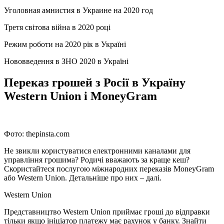
Уголовная амнистия в Украине на 2020 год
Третя світова війна в 2020 році
Режим роботи на 2020 рік в Україні
Нововведення в ЗНО 2020 в Україні
Переказ грошей з Росії в Україну
Western Union і MoneyGram
Фото: thepinsta.com
Не звикли користуватися електронними каналами для
управління грошима? Родичі вважають за краще кеш?
Скористайтеся послугою міжнародних переказів MoneyGram
або Western Union. Детальніше про них – далі.
Western Union
Представництво Western Union приймає гроші до відправки
тільки якщо ініціатор платежу має рахунок у банку. Знайти