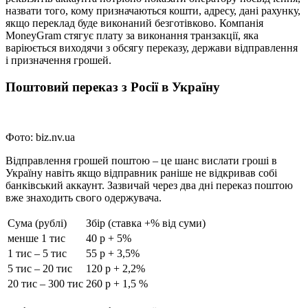
назвати того, кому призначаються кошти, адресу, дані рахунку,
якщо переклад буде виконаний безготівково. Компанія
MoneyGram стягує плату за виконання транзакції, яка
варіюється виходячи з обсягу переказу, держави відправлення
і призначення грошей.
Поштовий переказ з Росії в Україну
Фото: biz.nv.ua
Відправлення грошей поштою – це шанс вислати гроші в
Україну навіть якщо відправник раніше не відкривав собі
банківський аккаунт. Зазвичай через два днi переказ поштою
вже знаходить свого одержувача.
Сума (рублі)
Збір (ставка +% від суми)
менше 1 тис
40 р + 5%
1 тис – 5 тис
55 р + 3,5%
5 тис – 20 тис
120 р + 2,2%
20 тис – 300 тис
260 р + 1,5 %