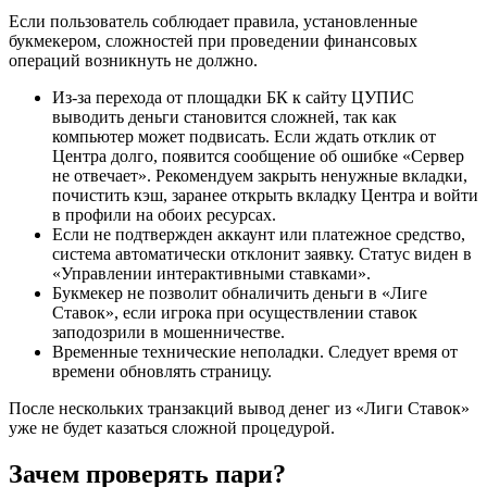
Если пользователь соблюдает правила, установленные
букмекером, сложностей при проведении финансовых
операций возникнуть не должно.
Из-за перехода от площадки БК к сайту ЦУПИС
выводить деньги становится сложней, так как
компьютер может подвисать. Если ждать отклик от
Центра долго, появится сообщение об ошибке «Сервер
не отвечает». Рекомендуем закрыть ненужные вкладки,
почистить кэш, заранее открыть вкладку Центра и войти
в профили на обоих ресурсах.
Если не подтвержден аккаунт или платежное средство,
система автоматически отклонит заявку. Статус виден в
«Управлении интерактивными ставками».
Букмекер не позволит обналичить деньги в «Лиге
Ставок», если игрока при осуществлении ставок
заподозрили в мошенничестве.
Временные технические неполадки. Следует время от
времени обновлять страницу.
После нескольких транзакций вывод денег из «Лиги Ставок»
уже не будет казаться сложной процедурой.
Зачем проверять пари?