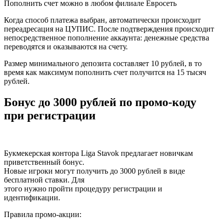
Пополнить счет можно в любом филиале Евросеть
Когда способ платежа выбран, автоматически происходит
переадресация на ЦУПИС. После подтверждения происходит
непосредственное пополнение аккаунта: денежные средства
переводятся и оказываются на счету.
Размер минимального депозита составляет 10 рублей, в то
время как максимум пополнить счет получится на 15 тысяч
рублей.
Бонус до 3000 рублей по промо-коду
при регистрации
Букмекерская контора Liga Stavok предлагает новичкам
приветственный бонус.
Новые игроки могут получить до 3000 рублей в виде
бесплатной ставки. Для
этого нужно пройти процедуру регистрации и
идентификации.
Правила промо-акции: