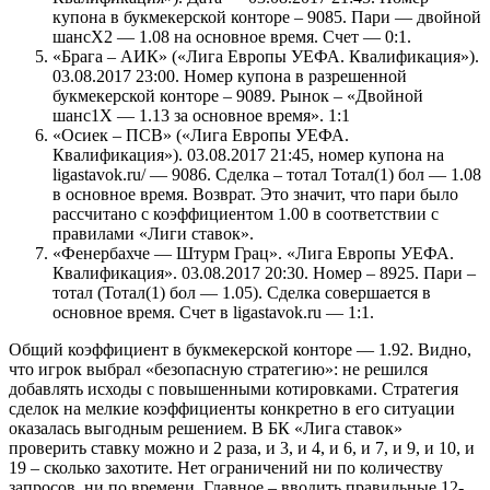
купона в букмекерской конторе – 9085. Пари — двойной
шансX2 — 1.08 на основное время. Счет — 0:1.
«Брага – АИК» («Лига Европы УЕФА. Квалификация»).
03.08.2017 23:00. Номер купона в разрешенной
букмекерской конторе – 9089. Рынок – «Двойной
шанс1X — 1.13 за основное время». 1:1
«Осиек – ПСВ» («Лига Европы УЕФА.
Квалификация»). 03.08.2017 21:45, номер купона на
ligastavok.ru/ — 9086. Сделка – тотал Тотал(1) бол — 1.08
в основное время. Возврат. Это значит, что пари было
рассчитано с коэффициентом 1.00 в соответствии с
правилами «Лиги ставок».
«Фенербахче — Штурм Грац». «Лига Европы УЕФА.
Квалификация». 03.08.2017 20:30. Номер – 8925. Пари –
тотал (Тотал(1) бол — 1.05). Сделка совершается в
основное время. Счет в ligastavok.ru — 1:1.
Общий коэффициент в букмекерской конторе — 1.92. Видно,
что игрок выбрал «безопасную стратегию»: не решился
добавлять исходы с повышенными котировками. Стратегия
сделок на мелкие коэффициенты конкретно в его ситуации
оказалась выгодным решением. В БК «Лига ставок»
проверить ставку можно и 2 раза, и 3, и 4, и 6, и 7, и 9, и 10, и
19 – сколько захотите. Нет ограничений ни по количеству
запросов, ни по времени. Главное – вводить правильные 12-