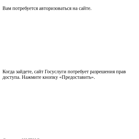
Вам потребуется авторизоваться на сайте.
Когда зайдете, сайт Госуслуги потребует разрешения прав
доступа. Нажмите кнопку «Предоставить».