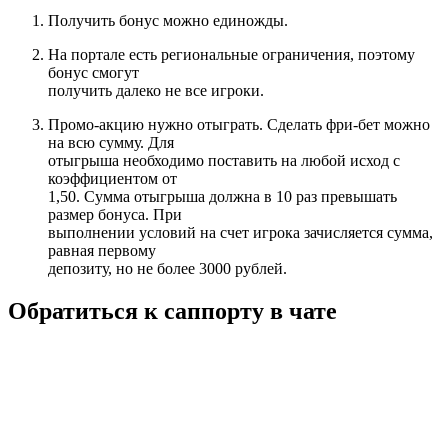
Получить бонус можно единожды.
На портале есть региональные ограничения, поэтому
бонус смогут
получить далеко не все игроки.
Промо-акцию нужно отыграть. Сделать фри-бет можно
на всю сумму. Для
отыгрыша необходимо поставить на любой исход с
коэффициентом от
1,50. Сумма отыгрыша должна в 10 раз превышать
размер бонуса. При
выполнении условий на счет игрока зачисляется сумма,
равная первому
депозиту, но не более 3000 рублей.
Обратиться к саппорту в чате