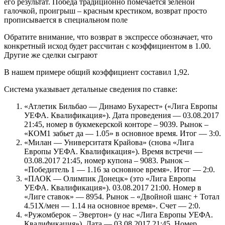
его результат. Победа традиционно помечается зеленой
галочкой, проигрыш – красным крестиком, возврат просто
прописывается в специальном поле
Обратите внимание, что возврат в экспрессе обозначает, что
конкретный исход будет рассчитан с коэффициентом в 1.00.
Другие же сделки сыграют
В нашем примере общий коэффициент составил 1,92.
Система указывает детальные сведения по ставке:
«Атлетик Бильбао — Динамо Бухарест» («Лига Европы
УЕФА. Квалификация»). Дата проведения — 03.08.2017
21:45, номер в букмекерской конторе – 9039. Рынок –
«КОМ1 забьет да — 1.05» в основное время. Итог — 3:0.
«Милан — Университатя Крайова» (снова «Лига
Европы УЕФА. Квалификация»). Время встречи —
03.08.2017 21:45, номер купона – 9083. Рынок –
«Победитель 1 — 1.16 за основное время». Итог — 2:0.
«ПАОК — Олимпик Донецк» (это «Лига Европы
УЕФА. Квалификация»). 03.08.2017 21:00. Номер в
«Лиге ставок» — 8954. Рынок – «Двойной шанс + Тотал
4.51Х/мен — 1.14 на основное время». Счет — 2:0.
«Ружомберок – Эвертон» (у нас «Лига Европы УЕФА.
Квалификация»). Дата — 03.08.2017 21:45. Номер