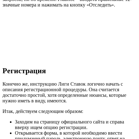
значные номера и нажимать на кнопку «Отследить».
Регистрация
Конечно же, инструкцию Лиги Ставок логично начать с
описания регистрационной процедуры. Она считается
достаточно простой, хотя определенные нюансы, которые
нужно иметь в виду, имеются.
Итак, действуем следующим образом:
Заходим на страницу официального сайта и справа
вверху ищем опцию регистрации.
Открывается форма, в которой необходимо ввести
придуманный пароль, электронную почту, ответ на