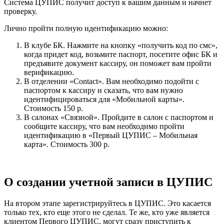
Система ЦУПИС получит доступ к вашим данным и начнет
проверку.
Лично пройти полную идентификацию можно:
В клубе БК. Нажмите на кнопку «получить код по смс»,
когда придет код, возьмите паспорт, посетите офис БК и
предъявите документ кассиру, он поможет вам пройти
верификацию.
В отделении «Contact». Вам необходимо подойти с
паспортом к кассиру и сказать, что вам нужно
идентифицироваться для «Мобильной карты».
Стоимость 150 р.
В салонах «Связной». Пройдите в салон с паспортом и
сообщите кассиру, что вам необходимо пройти
идентификацию в «Первый ЦУПИС – Мобильная
карта». Стоимость 300 р.
О создании учетной записи в ЦУПИС
На втором этапе зарегистрируйтесь в ЦУПИС. Это касается
только тех, кто еще этого не сделал. Те же, кто уже является
клиентом Первого ЦУПИС, могут сразу приступить к