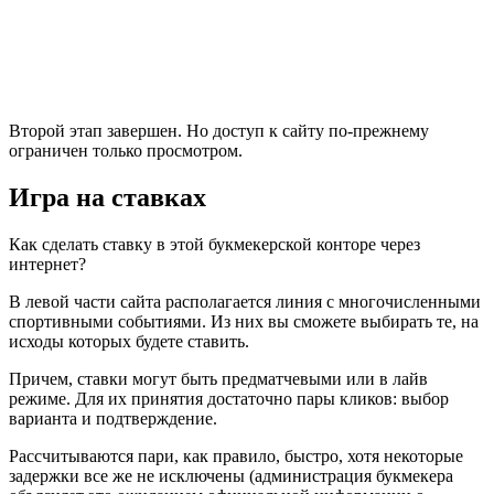
Второй этап завершен. Но доступ к сайту по-прежнему
ограничен только просмотром.
Игра на ставках
Как сделать ставку в этой букмекерской конторе через
интернет?
В левой части сайта располагается линия с многочисленными
спортивными событиями. Из них вы сможете выбирать те, на
исходы которых будете ставить.
Причем, ставки могут быть предматчевыми или в лайв
режиме. Для их принятия достаточно пары кликов: выбор
варианта и подтверждение.
Рассчитываются пари, как правило, быстро, хотя некоторые
задержки все же не исключены (администрация букмекера