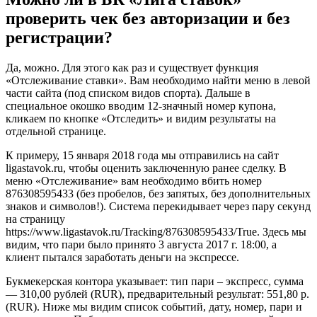
проверить чек без авторизации и без
регистрации?
Да, можно. Для этого как раз и существует функция
«Отслеживание ставки». Вам необходимо найти меню в левой
части сайта (под списком видов спорта). Дальше в
специальное окошко вводим 12-значный номер купона,
кликаем по кнопке «Отследить» и видим результаты на
отдельной странице.
К примеру, 15 января 2018 года мы отправились на сайт
ligastavok.ru, чтобы оценить заключенную ранее сделку. В
меню «Отслеживание» вам необходимо вбить номер
876308595433 (без пробелов, без запятых, без дополнительных
знаков и символов!). Система перекидывает через пару секунд
на страницу
https://www.ligastavok.ru/Tracking/876308595433/True. Здесь мы
видим, что пари было принято 3 августа 2017 г. 18:00, а
клиент пытался заработать деньги на экспрессе.
Букмекерская контора указывает: тип пари – экспресс, сумма
— 310,00 рублей (RUR), предварительный результат: 551,80 р.
(RUR). Ниже мы видим список событий, дату, номер, пари и