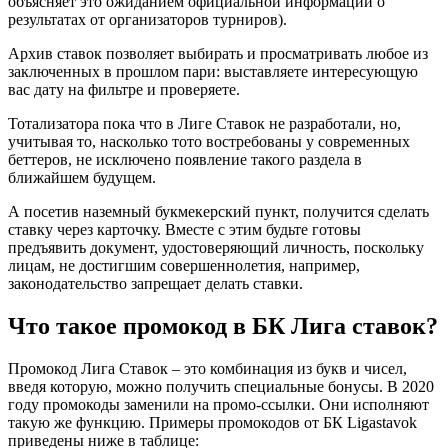
объясняет это ожиданием официальной информации о
результатах от организаторов турниров).
Архив ставок позволяет выбирать и просматривать любое из
заключенных в прошлом пари: выставляете интересующую
вас дату на фильтре и проверяете.
Тотализатора пока что в Лиге Ставок не разработали, но,
учитывая то, насколько тото востребованы у современных
беттеров, не исключено появление такого раздела в
ближайшем будущем.
А посетив наземный букмекерский пункт, получится сделать
ставку через карточку. Вместе с этим будьте готовы
предъявить документ, удостоверяющий личность, поскольку
лицам, не достигшим совершеннолетия, например,
законодательство запрещает делать ставки.
Что такое промокод в БК Лига ставок?
Промокод Лига Ставок – это комбинация из букв и чисел,
введя которую, можно получить специальные бонусы. В 2020
году промокоды заменили на промо-ссылки. Они исполняют
такую же функцию. Примеры промокодов от БК Ligastavok
приведены ниже в таблице: