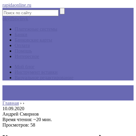
rapidaonline.ru
ok
yt
fb
tw
in
vk
Платежные системы
Банки
Банковские карты
Оплата
Помощь
Интересное
Мой блог
Инструмент вставки
Визуальное редактирование
Главная
›
›
10.09.2020
Андрей Смирнов
Время чтения: ~20 мин.
Просмотров: 58