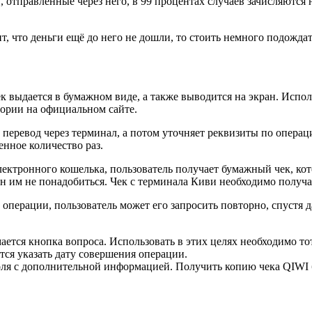
и, отправленные через него, в 99 процентах случаев зачисляются
ит, что деньги ещё до него не дошли, то стоить немного подожда
к выдается в бумажном виде, а также выводится на экран. Испол
тории на официальном сайте.
т перевод через терминал, а потом уточняет реквизиты по опера
нное количество раз.
электронного кошелька, пользователь получает бумажный чек, к
он им не понадобиться. Чек с терминала Киви необходимо получа
операции, пользователь может его запросить повторно, спустя 
ется кнопка вопроса. Использовать в этих целях необходимо то
тся указать дату совершения операции.
оля с дополнительной информацией. Получить копию чека QIWI б