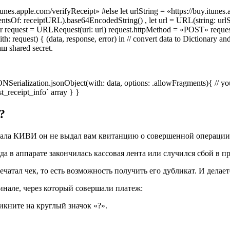
unes.apple.com/verifyReceipt» #else let urlString = «https://buy.itune
sOf: receiptURL).base64EncodedString() , let url = URL(string: urlStri
ar request = URLRequest(url: url) request.httpMethod = «POST» reque
: request) { (data, response, error) in // convert data to Dictionar
shared secret.
SONSerialization.jsonObject(with: data, options: .allowFragments){ // 
st_receipt_info` array } }
?
нала КИВИ он не выдал вам квитанцию о совершенной операции
гда в аппарате закончилась кассовая лента или случился сбой в 
чатал чек, то есть возможность получить его дубликат. И делает
инале, через который совершали платеж:
кните на круглый значок «?».