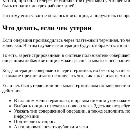
Кстати, при оплате через терминал стоит учитывать, что деньг
быть от одних до трех рабочих дней.
Поэтому если у вас не осталось квитанции, а получатель говор
Что делать, если чек утерян
Если операция производилась через платежный терминал, то че
кошелька. В этом случае все операции будут отображаться в ис
То есть, зарегистрированный в системе пользователь совершае
операциям любая квитанция может распечатываться неограниче
Когда операция совершается через терминал, но без открытия 
граждане предпочитают не получать чек, так как считают, что 
Если чек был утерян, или не выдан терминалом по завершению 
действия:
В главном меню терминала, в правом нижнем углу нажима
Выбрать опцию с печатью нового чека. Здесь же потребуе
Указать тип совершенной операции, а также заполнить п
информации.
Подтвердить запрос.
Активировать печать дубликата чека.