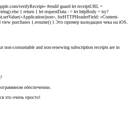
s.apple.com/verifyReceipt» #endif guard let receiptURL =
ng) else { return } let requestData : = let httpBody = try?
st.setValue(«Application/json», forHTTPHeaderField: «Content-
y and view purchases }.resume() } Это пример валидации чека на iOS.
your non-consumable and non-renewing subscription receipts are in
?
программном обеспечении.
ся это очень просто!