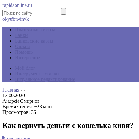
rapidaonline.ru
ok
yt
fb
tw
in
vk
Платежные системы
Банки
Банковские карты
Оплата
Помощь
Интересное
Мой блог
Инструмент вставки
Визуальное редактирование
Главная
›
›
13.09.2020
Андрей Смирнов
Время чтения: ~23 мин.
Просмотров: 36
Как вернуть деньги с кошелька киви?
Содержание