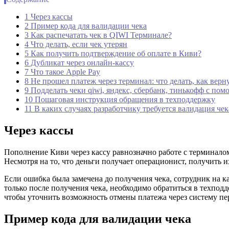
1 Через кассы
2 Пример кода для валидации чека
3 Как распечатать чек в QIWI Терминале?
4 Что делать, если чек утерян
5 Как получить подтверждение об оплате в Киви?
6 Дубликат через онлайн-кассу
7 Что такое Apple Pay
8 Не прошел платеж через терминал: что делать, как верн
9 Подделать чеки qiwi, яндекс, сбербанк, тинькофф с по
10 Пошаговая инструкция обращения в техподдержку
11 В каких случаях разработчику требуется валидация чек
Через кассы
Пополнение Киви через кассу равнозначно работе с терминалом
Несмотря на то, что деньги получает операционист, получить и
Если ошибка была замечена до получения чека, сотрудник на к
только после получения чека, необходимо обратиться в техпо
чтобы уточнить возможность отмены платежа через систему пе
Пример кода для валидации чека