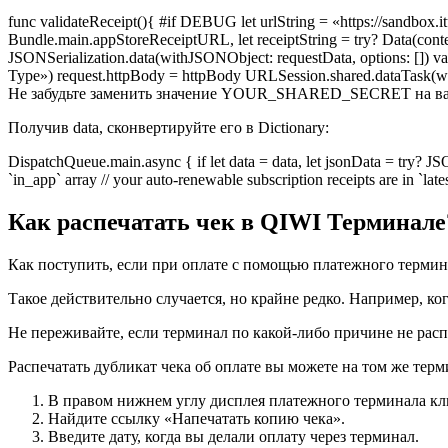
func validateReceipt(){ #if DEBUG let urlString = «https://sandbox.it
Bundle.main.appStoreReceiptURL, let receiptString = try? Data(content
JSONSerialization.data(withJSONObject: requestData, options: []) v
Type») request.httpBody = httpBody URLSession.shared.dataTask(with
Не забудьте заменить значение YOUR_SHARED_SECRET на ваш 
Получив data, сконвертируйте его в Dictionary:
DispatchQueue.main.async { if let data = data, let jsonData = try? J
`in_app` array // your auto-renewable subscription receipts are in `late
Как распечатать чек в QIWI Терминале
Как поступить, если при оплате с помощью платежного терми
Такое действительно случается, но крайне редко. Например, ко
Не переживайте, если терминал по какой-либо причине не распе
Распечатать дубликат чека об оплате вы можете на том же терм
В правом нижнем углу дисплея платежного терминала кли
Найдите ссылку «Напечатать копию чека».
Введите дату, когда вы делали оплату через терминал.