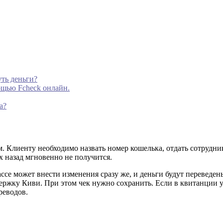
уть деньги?
мощью Fcheck онлайн.
а?
. Клиенту необходимо назвать номер кошелька, отдать сотрудни
х назад мгновенно не получится.
ассе может внести изменения сразу же, и деньги будут перевед
ддержку Киви. При этом чек нужно сохранить. Если в квитанции
реводов.