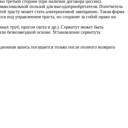
о третьей стороне (при наличии договора цессии).
с максимальной пользой для выгодоприобретателя. Попечитель
ей трасту может стать альтернативой завещанию. Такая форма
я под управлением траста, но сохранят за собой право на
ных труб, прогон скота и др.). Сервитут может быть
или безвозмездной основе. Установление сервитута
ионная запись погашается только после полного возврата