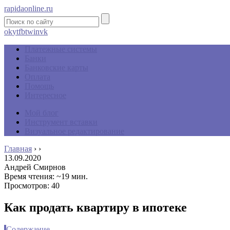
rapidaonline.ru
ok
yt
fb
tw
in
vk
Платежные системы
Банки
Банковские карты
Оплата
Помощь
Интересное
Мой блог
Инструмент вставки
Визуальное редактирование
Главная
›
›
13.09.2020
Андрей Смирнов
Время чтения: ~19 мин.
Просмотров: 40
Как продать квартиру в ипотеке
Содержание