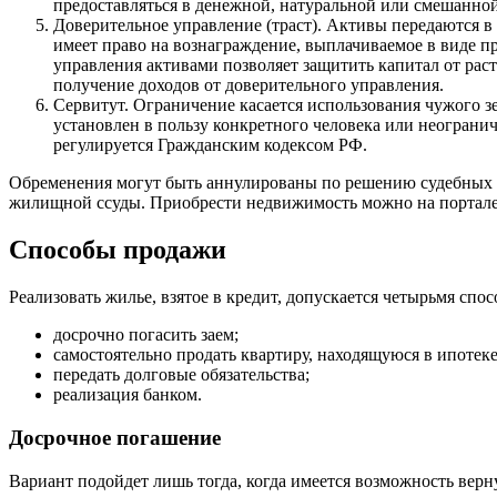
предоставляться в денежной, натуральной или смешанной
Доверительное управление (траст). Активы передаются в
имеет право на вознаграждение, выплачиваемое в виде п
управления активами позволяет защитить капитал от раст
получение доходов от доверительного управления.
Сервитут. Ограничение касается использования чужого зе
установлен в пользу конкретного человека или неогранич
регулируется Гражданским кодексом РФ.
Обременения могут быть аннулированы по решению судебных ор
жилищной ссуды. Приобрести недвижимость можно на портале 
Способы продажи
Реализовать жилье, взятое в кредит, допускается четырьмя спос
досрочно погасить заем;
самостоятельно продать квартиру, находящуюся в ипотек
передать долговые обязательства;
реализация банком.
Досрочное погашение
Вариант подойдет лишь тогда, когда имеется возможность верну