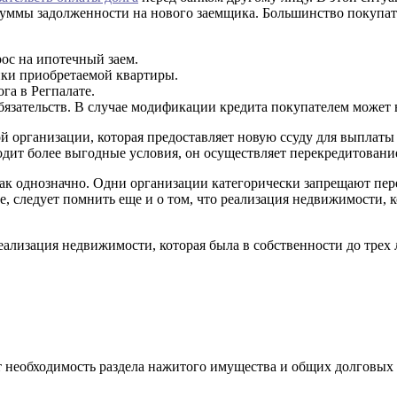
суммы задолженности на нового заемщика. Большинство покупат
рос на ипотечный заем.
нки приобретаемой квартиры.
га в Регпалате.
язательств. В случае модификации кредита покупателем может 
й организации, которая предоставляет новую ссуду для выплаты 
одит более выгодные условия, он осуществляет перекредитовани
так однозначно. Одни организации категорически запрещают пе
, следует помнить еще и о том, что реализация недвижимости, к
реализация недвижимости, которая была в собственности до трех 
 необходимость раздела нажитого имущества и общих долговых о