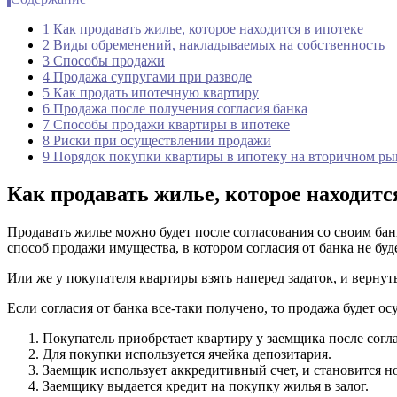
1 Как продавать жилье, которое находится в ипотеке
2 Виды обременений, накладываемых на собственность
3 Способы продажи
4 Продажа супругами при разводе
5 Как продать ипотечную квартиру
6 Продажа после получения согласия банка
7 Способы продажи квартиры в ипотеке
8 Риски при осуществлении продажи
9 Порядок покупки квартиры в ипотеку на вторичном ры
Как продавать жилье, которое находитс
Продавать жилье можно будет после согласования со своим банк
способ продажи имущества, в котором согласия от банка не буде
Или же у покупателя квартиры взять наперед задаток, и вернут
Если согласия от банка все-таки получено, то продажа будет о
Покупатель приобретает квартиру у заемщика после согла
Для покупки используется ячейка депозитария.
Заемщик использует аккредитивный счет, и становится 
Заемщику выдается кредит на покупку жилья в залог.