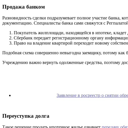
Продажа банком
Разновидность сделки подразумевает полное участие банка, ко
документацию. Специалисты банка сами свяжутся с Регпалато
Покупатель жилплощади, находящейся в ипотеке, кладет 
Сбербанк передает регистрационному органу информацию
Право на владение квартирой переходит новому собствен
Подобная схема совершенно невыгодна заемщику, потому как б
Учреждению важно вернуть одолженные средства, поэтому дост
Заявление в росреестр о снятии об
Переуступка долга
Такое решение продать ипотечное жилье означает
передачу обя