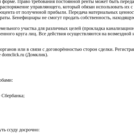
 форме. Право требования постоянной ренты может быть передан
 распоряжение управляющего, который обязан использовать их 
роцента от полученной прибыли. Передача материальных ценност
раты. Бенефициары не смогут продать собственность, находящуюс
мельного участка для различных целей (прокладка канализацион
енного круга лиц. Все действия осуществляются на возмездной 
ганов или в связи с договорённостью сторон сделки. Регистрац
domclick.ru (Домклик).
обами:
е Сбербанка;
ть ссуду досрочно: