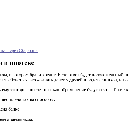
нке через Сбербанк
я в ипотеке
ом, в котором брали кредит. Если ответ будет положительный, н
т требоваться, это – занять денег у друзей и родственников, и п
ь ему этот долг после того, как обременение будут сняты. Таки
существлена таким способом:
сия банка.
новым заемщиком.