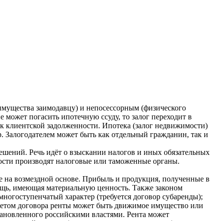
имущества заимодавцу) и непосессорным (физического
е может погасить ипотечную ссуду, то залог переходит в
ок клиентской задолженности. Ипотека (залог недвижимости)
. Залогодателем может быть как отдельный гражданин, так и
ешений. Речь идёт о взыскании налогов и иных обязательных
ности производят налоговые или таможенные органы.
е на возмездной основе. Прибыль и продукция, полученные в
ещь, имеющая материальную ценность. Также законом
ногоступенчатый характер (требуется договор субаренды);
дметом договора ренты может быть движимое имущество или
ановленного российскими властями. Рента может