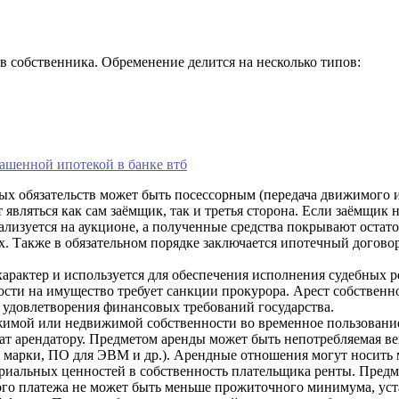
 собственника. Обременение делится на несколько типов:
ашенной ипотекой в банке втб
ых обязательств может быть посессорным (передача движимого 
являться как сам заёмщик, так и третья сторона. Если заёмщик н
лизуется на аукционе, а полученные средства покрывают остат
х. Также в обязательном порядке заключается ипотечный договор
рактер и используется для обеспечения исполнения судебных р
ости на имущество требует санкции прокурора. Арест собствен
я удовлетворения финансовых требований государства.
ижимой или недвижимой собственности во временное пользовани
ат арендатору. Предметом аренды может быть непотребляемая в
 марки, ПО для ЭВМ и др.). Арендные отношения могут носить м
териальных ценностей в собственность плательщика ренты. Пре
го платежа не может быть меньше прожиточного минимума, уст