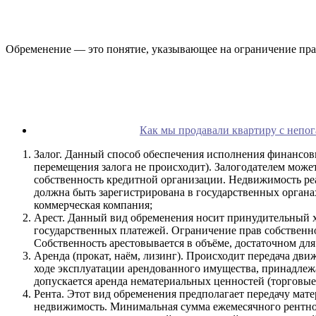
Обременение — это понятие, указывающее на ограничение прав
Как мы продавали квартиру с непог
Залог. Данный способ обеспечения исполнения финансов
перемещения залога не происходит). Залогодателем может 
собственность кредитной организации. Недвижимость реа
должна быть зарегистрирована в государственных органа
коммерческая компания;
Арест. Данный вид обременения носит принудительный ха
государственных платежей. Ограничение прав собственн
Собственность арестовывается в объёме, достаточном дл
Аренда (прокат, наём, лизинг). Происходит передача дв
ходе эксплуатации арендованного имущества, принадлеж
допускается аренда нематериальных ценностей (торговые
Рента. Этот вид обременения предполагает передачу ма
недвижимость. Минимальная сумма ежемесячного рентно