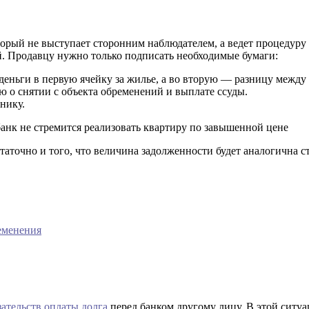
торый не выступает сторонним наблюдателем, а ведет процедуру 
й. Продавцу нужно только подписать необходимые бумаги:
деньги в первую ячейку за жилье, а во вторую — разницу межд
 о снятии с объекта обременений и выплате ссуды.
нику.
анк не стремится реализовать квартиру по завышенной цене
аточно и того, что величина задолженности будет аналогична 
ременения
зательств оплаты долга
перед банком другому лицу. В этой ситу