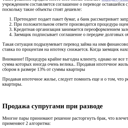
учреждением составляется соглашение о переводе оставшейся 
поскольку такие объекты стоят дешевле:
Претендент подает пакет бумаг, а банк рассматривает зап
При положительном ответе производится процедура оце
Кредитная организация занимается переоформлением зало
Заемщик подписывает соглашение о передаче долговых об
Такая ситуация подразумевает перевод займа на имя финансово
ставка по процентам на ипотеку снижается. Когда заемщик нах
Внимание! Процедура крайне выгодна клиенту, однако не все 
сумма которых иногда очень велика.. Продавая ипотечное жилье
сбором в размере 13% от суммы квартиры
Продавая ипотечное жилье, следует помнить еще и о том, что 
квартиры.
Продажа супругами при разводе
Многие пары принимают решение расторгнуть брак, что влечет
применяют 2 алгоритма: