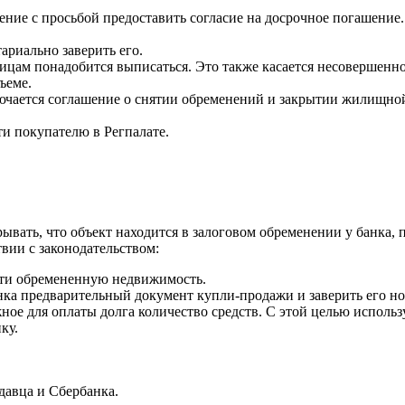
ение с просьбой предоставить согласие на досрочное погашение.
ариально заверить его.
ицам понадобится выписаться. Это также касается несовершенн
ъеме.
ючается соглашение о снятии обременений и закрытии жилищной
и покупателю в Регпалате.
ывать, что объект находится в залоговом обременении у банка, 
вии с законодательством:
ести обремененную недвижимость.
ка предварительный документ купли-продажи и заверить его но
ое для оплаты долга количество средств. С этой целью использу
ку.
давца и Сбербанка.