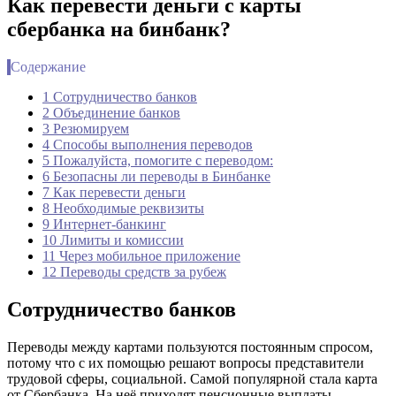
Как перевести деньги с карты
сбербанка на бинбанк?
Содержание
1 Сотрудничество банков
2 Объединение банков
3 Резюмируем
4 Способы выполнения переводов
5 Пожалуйста, помогите c переводом:
6 Безопасны ли переводы в Бинбанке
7 Как перевести деньги
8 Необходимые реквизиты
9 Интернет-банкинг
10 Лимиты и комиссии
11 Через мобильное приложение
12 Переводы средств за рубеж
Сотрудничество банков
Переводы между картами пользуются постоянным спросом,
потому что с их помощью решают вопросы представители
трудовой сферы, социальной. Самой популярной стала карта
от Сбербанка. На неё приходят пенсионные выплаты,