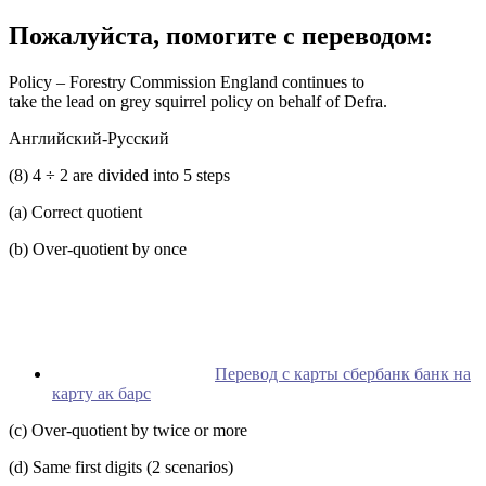
Пожалуйста, помогите c переводом:
Policy – Forestry Commission England continues to
take the lead on grey squirrel policy on behalf of Defra.
Английский-Русский
(8) 4 ÷ 2 are divided into 5 steps
(a) Correct quotient
(b) Over-quotient by once
Перевод с карты сбербанк банк на
карту ак барс
(c) Over-quotient by twice or more
(d) Same first digits (2 scenarios)