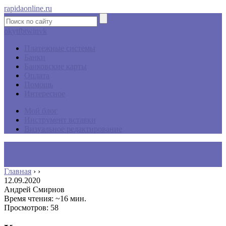
rapidaonline.ru
ok
yt
fb
tw
in
vk
Платежные системы
Банки
Банковские карты
Оплата
Помощь
Интересное
Мой блог
Инструмент вставки
Визуальное редактирование
Главная
›
›
12.09.2020
Андрей Смирнов
Время чтения: ~16 мин.
Просмотров: 58